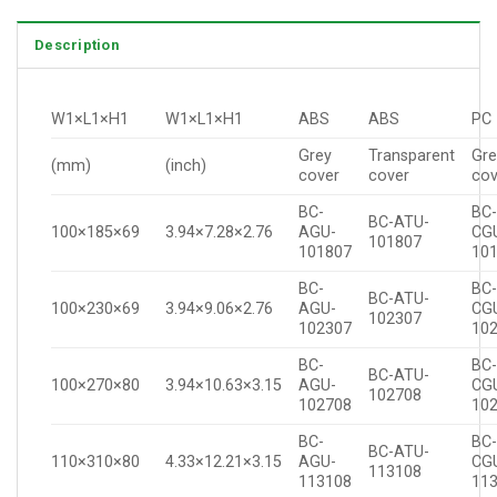
Description
W1×L1×H1
W1×L1×H1
ABS
ABS
PC
Grey
Transparent
Gre
(mm)
(inch)
cover
cover
cov
BC-
BC
BC-ATU-
100×185×69
3.94×7.28×2.76
AGU-
CG
101807
101807
10
BC-
BC
BC-ATU-
100×230×69
3.94×9.06×2.76
AGU-
CG
102307
102307
10
BC-
BC
BC-ATU-
100×270×80
3.94×10.63×3.15
AGU-
CG
102708
102708
10
BC-
BC
BC-ATU-
110×310×80
4.33×12.21×3.15
AGU-
CG
113108
113108
11