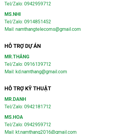
Tel/Zalo: 0942959712
MS.NHI
Tel/Zalo: 0914851452
Mail:
namthangtelecoms@gmail.com
HỖ TRỢ DỰ ÁN
MR.THẮNG
Tel/Zalo: 0916139712
Mail: kd.namthang@gmail.com
HỖ TRỢ KỸ THUẬT
MR.DANH
Tel/Zalo: 0942181712
MS.HOA
Tel/Zalo: 0942959712
Mail: kt.namthang2016@gmail.com