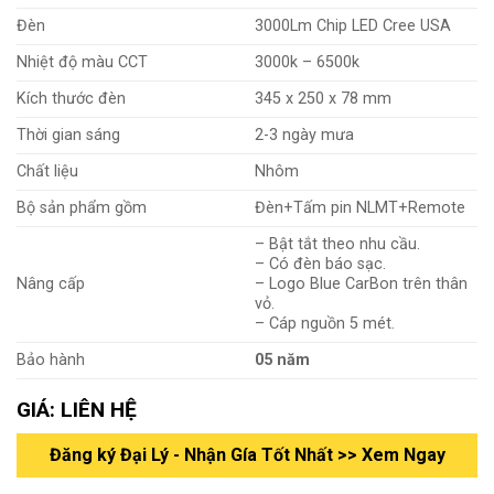
Đèn
3000Lm Chip LED Cree USA
Nhiệt độ màu CCT
3000k – 6500k
Kích thước đèn
345 x 250 x 78 mm
Thời gian sáng
2-3 ngày mưa
Chất liệu
Nhôm
Bộ sản phẩm gồm
Đèn+Tấm pin NLMT+Remote
– Bật tắt theo nhu cầu.
– Có đèn báo sạc.
Nâng cấp
– Logo Blue CarBon trên thân
vỏ.
– Cáp nguồn 5 mét.
Bảo hành
05 năm
GIÁ: LIÊN HỆ
Đăng ký Đại Lý - Nhận Gía Tốt Nhất >> Xem Ngay