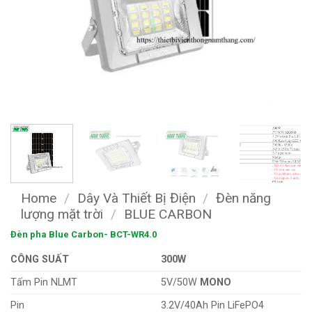
Home
/
Dây Và Thiết Bị Điện
/
Đèn năng
lượng mặt trời
/
BLUE CARBON
Đèn pha Blue Carbon- BCT-WR4.0
CÔNG SUẤT
300W
Tấm Pin NLMT
5V/50W
MONO
Pin
3.2V/40Ah Pin LiFePO4