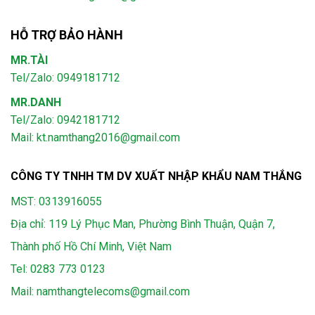
HỖ TRỢ BẢO HÀNH
MR.TÀI
Tel/Zalo: 0949181712
MR.DANH
Tel/Zalo: 0942181712
Mail: kt.namthang2016@gmail.com
CÔNG TY TNHH TM DV XUẤT NHẬP KHẨU NAM THẮNG
MST: 0313916055
Địa chỉ: 119 Lý Phục Man, Phường Bình Thuận, Quận 7,
Thành phố Hồ Chí Minh, Việt Nam
Tel:
0283 773 0123
Mail:
namthangtelecoms@gmail.com