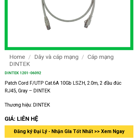
Home
/
Dây và cáp mạng
/
Cáp mạng
DINTEK
DINTEK 1201-06092
Patch Cord F/UTP Cat.6A 10Gb LSZH, 2.0m, 2 đầu đúc
RJ45, Gray – DINTEK
Thương hiệu: DINTEK
GIÁ: LIÊN HỆ
Đăng ký Đại Lý - Nhận Gía Tốt Nhất >> Xem Ngay