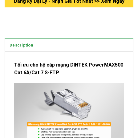
Đăng ký Đại Lý - Nhận Gía Tốt Nhất >> Xem Ngay
Description
Tối ưu cho hệ cáp mạng DINTEK PowerMAX500
Cat.6A/Cat.7 S-FTP