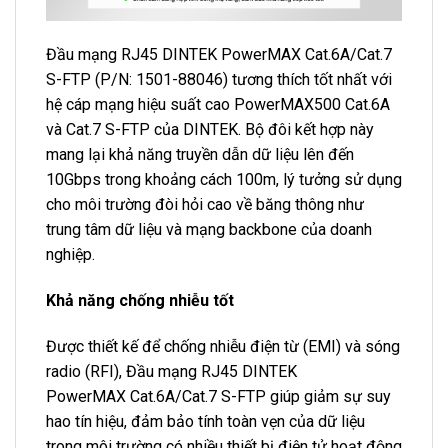
Đầu mạng RJ45 DINTEK PowerMAX Cat.6A/Cat.7
S-FTP (P/N: 1501-88046) tương thích tốt nhất với
hệ cáp mạng hiệu suất cao PowerMAX500 Cat.6A
và Cat.7 S-FTP của DINTEK. Bộ đôi kết hợp này
mang lại khả năng truyền dẫn dữ liệu lên đến
10Gbps trong khoảng cách 100m, lý tưởng sử dụng
cho môi trường đòi hỏi cao về băng thông như
trung tâm dữ liệu và mạng backbone của doanh
nghiệp.
Khả năng chống nhiễu tốt
Được thiết kế để chống nhiễu điện từ (EMI) và sóng
radio (RFI), Đầu mạng RJ45 DINTEK
PowerMAX Cat.6A/Cat.7 S-FTP giúp giảm sự suy
hao tín hiệu, đảm bảo tính toàn vẹn của dữ liệu
trong môi trường có nhiều thiết bị điện tử hoạt động