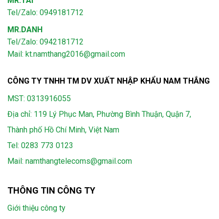
MR.TÀI
Tel/Zalo: 0949181712
MR.DANH
Tel/Zalo: 0942181712
Mail: kt.namthang2016@gmail.com
CÔNG TY TNHH TM DV XUẤT NHẬP KHẨU NAM THẮNG
MST: 0313916055
Địa chỉ: 119 Lý Phục Man, Phường Bình Thuận, Quận 7,
Thành phố Hồ Chí Minh, Việt Nam
Tel:
0283 773 0123
Mail:
namthangtelecoms@gmail.com
THÔNG TIN CÔNG TY
Giới thiệu công ty