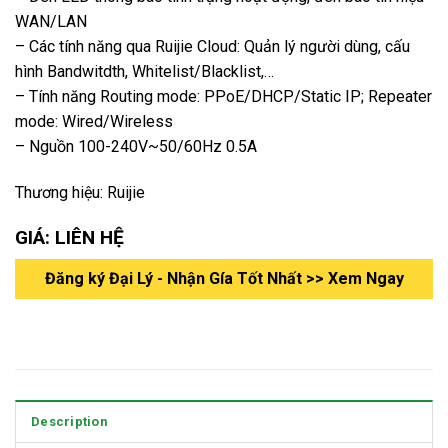
WAN/LAN
– Các tính năng qua Ruijie Cloud: Quản lý người dùng, cấu
hình Bandwitdth, Whitelist/Blacklist,…
– Tính năng Routing mode: PPoE/DHCP/Static IP; Repeater
mode: Wired/Wireless
– Nguồn 100-240V~50/60Hz 0.5A
Thương hiệu: Ruijie
GIÁ: LIÊN HỆ
Đăng ký Đại Lý - Nhận Gía Tốt Nhất >> Xem Ngay
Description