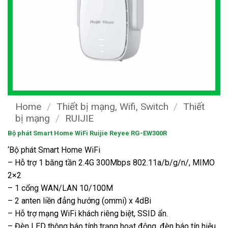
Home
/
Thiết bị mạng, Wifi, Switch
/
Thiết
bị mạng
/
RUIJIE
Bộ phát Smart Home WiFi Ruijie Reyee RG-EW300R
‘Bộ phát Smart Home WiFi
– Hỗ trợ 1 băng tần 2.4G 300Mbps 802.11a/b/g/n/, MIMO
2×2
– 1 cổng WAN/LAN 10/100M
– 2 anten liền đẳng hướng (ommi) x 4dBi
– Hỗ trợ mạng WiFi khách riêng biệt, SSID ẩn.
– Đèn LED thông báo tính trạng hoạt động, đèn báo tín hiệu