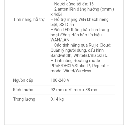
– Người dùng tối đa: 16
– 2 anten liền đẳng hướng (ommi)
x 4dBi
Tính năng, hỗ trợ
– Hỗ trợ mạng WiFi khách riêng
biệt, SSID ẩn.
– Đèn LED thông báo tính trạng
hoạt động, đèn báo tín hiệu
WAN/LAN
– Các tính năng qua Ruijie Cloud:
Quản lý người dùng, cấu hình
Bandwitdth, Whitelist/Blacklist,…
– Tính năng Routing mode:
PPoE/DHCP/Static IP; Repeater
mode: Wired/Wireless
Nguồn cấp
100-240 V
Kích thước
92 mm x 70 mm x 38 mm
Trọng lượng
0.14 kg