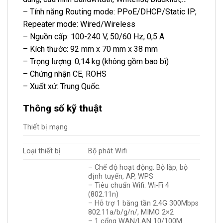
– Tính năng Routing mode: PPoE/DHCP/Static IP;
Repeater mode: Wired/Wireless
– Nguồn cấp: 100-240 V, 50/60 Hz, 0,5 A
– Kích thước: 92 mm x 70 mm x 38 mm
– Trọng lượng: 0,14 kg (không gồm bao bì)
– Chứng nhận CE, ROHS
– Xuất xứ: Trung Quốc.
Thông số kỹ thuật
Thiết bị mạng
Loại thiết bị
Bộ phát Wifi
– Chế độ hoạt động: Bộ lặp, bộ
định tuyến, AP, WPS
– Tiêu chuẩn Wifi: Wi-Fi 4
(802.11n)
– Hỗ trợ 1 băng tần 2.4G 300Mbps
802.11a/b/g/n/, MIMO 2×2
– 1 cổng WAN/LAN 10/100M