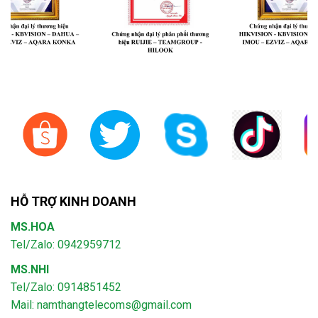
HỖ TRỢ KINH DOANH
MS.HOA
Tel/Zalo: 0942959712
MS.NHI
Tel/Zalo: 0914851452
Mail:
namthangtelecoms@gmail.com