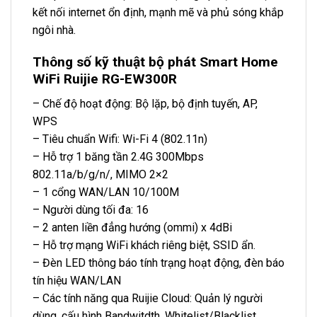
kết nối internet ổn định, mạnh mẽ và phủ sóng khắp
ngôi nhà.
Thông số kỹ thuật bộ phát Smart Home
WiFi Ruijie RG-EW300R
– Chế độ hoạt động: Bộ lặp, bộ định tuyến, AP,
WPS
– Tiêu chuẩn Wifi: Wi-Fi 4 (802.11n)
– Hỗ trợ 1 băng tần 2.4G 300Mbps
802.11a/b/g/n/, MIMO 2×2
– 1 cổng WAN/LAN 10/100M
– Người dùng tối đa: 16
– 2 anten liền đẳng hướng (ommi) x 4dBi
– Hỗ trợ mạng WiFi khách riêng biệt, SSID ẩn.
– Đèn LED thông báo tính trạng hoạt động, đèn báo
tín hiệu WAN/LAN
– Các tính năng qua Ruijie Cloud: Quản lý người
dùng, cấu hình Bandwitdth, Whitelist/Blacklist,…