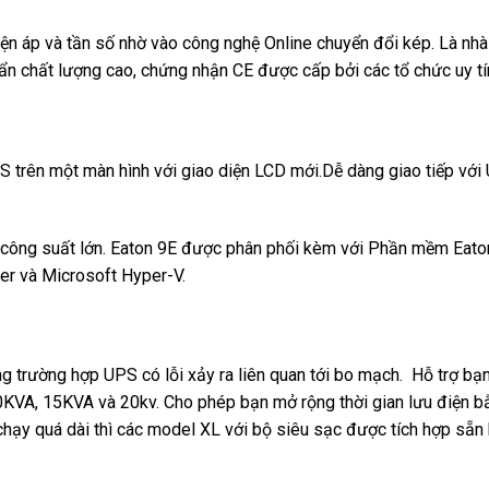
điện áp và tần số nhờ vào công nghệ Online chuyển đổi kép. Là nh
n chất lượng cao, chứng nhận CE được cấp bởi các tổ chức uy tí
UPS trên một màn hình với giao diện LCD mới.Dễ dàng giao tiếp v
ông suất lớn. Eaton 9E được phân phối kèm với Phần mềm Eaton’s 
er và Microsoft Hyper-V.
g trường hợp UPS có lỗi xảy ra liên quan tới bo mạch. Hỗ trợ bạn 
KVA, 15KVA và 20kv. Cho phép bạn mở rộng thời gian lưu điện b
 chạy quá dài thì các model XL với bộ siêu sạc được tích hợp sẵn 