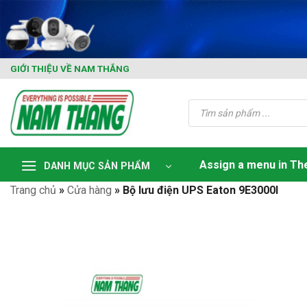
Skip
to
content
GIỚI THIỆU VỀ NAM THẮNG
Tìm
kiếm
sản
phẩm
Assign a menu in T
DANH MỤC SẢN PHẨM
Trang chủ
»
Cửa hàng
»
Bộ lưu điện UPS Eaton 9E3000I