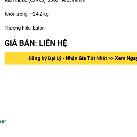
Kích thước (CxRxS): 330x190x399mm
Khối lượng: ~24.2 kg
Thương hiệu: Eaton
GIÁ BÁN: LIÊN HỆ
Đăng ký Đại Lý - Nhận Gía Tốt Nhất >> Xem Nga
wer