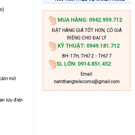
n)
MUA HÀNG: 0942.959.712
ĐẶT HÀNG GIÁ TỐT HƠN, CÓ GIÁ
RIÊNG CHO ĐẠI LÝ
KỸ THUẬT: 0949.181.712
8H-17H
, THỨ 2 - THỨ 7
SL LỚN: 0914.851.452
Email:
 cắm mở
namthangtelecoms@gmail.com
ian lưu điện