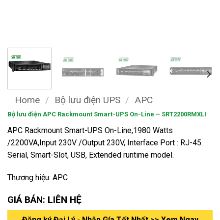
Home
/
Bộ lưu điện UPS
/
APC
Bộ lưu điện APC Rackmount Smart-UPS On-Line – SRT2200RMXLI
APC Rackmount Smart-UPS On-Line,1980 Watts
/2200VA,Input 230V /Output 230V, Interface Port : RJ-45
Serial, Smart-Slot, USB, Extended runtime model.
Thương hiệu: APC
GIÁ BÁN: LIÊN HỆ
Đăng ký Đại Lý - Nhận Gía Tốt Nhất >> Xem Ngay