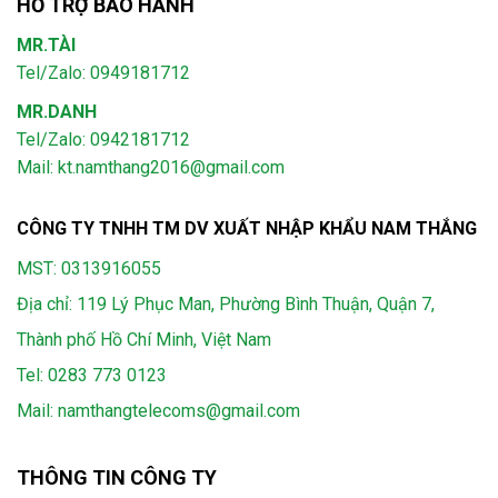
HỖ TRỢ BẢO HÀNH
MR.TÀI
Tel/Zalo: 0949181712
MR.DANH
Tel/Zalo: 0942181712
Mail: kt.namthang2016@gmail.com
CÔNG TY TNHH TM DV XUẤT NHẬP KHẨU NAM THẮNG
MST: 0313916055
Địa chỉ: 119 Lý Phục Man, Phường Bình Thuận, Quận 7,
Thành phố Hồ Chí Minh, Việt Nam
Tel:
0283 773 0123
Mail:
namthangtelecoms@gmail.com
THÔNG TIN CÔNG TY