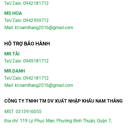
Tel/Zalo: 0942181712
MS.HOA
Tel/Zalo: 0942959712
Mail: kt.namthang2016@gmail.com
HỖ TRỢ BẢO HÀNH
MR.TÀI
Tel/Zalo: 0949181712
MR.DANH
Tel/Zalo: 0942181712
Mail: kt.namthang2016@gmail.com
CÔNG TY TNHH TM DV XUẤT NHẬP KHẨU NAM THẮNG
MST: 0313916055
Địa chỉ: 119 Lý Phục Man, Phường Bình Thuận, Quận 7,