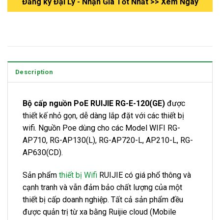
Đăng ký Đại Lý - Nhận Gía Tốt Nhất >> Xem Ngay
Description
Bộ cấp nguồn PoE RUIJIE RG-E-120(GE)
được
thiết kế nhỏ gọn, dễ dàng lắp đặt với các thiết bị
wifi. Nguồn Poe dùng cho các Model WIFI RG-
AP710, RG-AP130(L), RG-AP720-L, AP210-L, RG-
AP630(CD).
Sản phẩm
thiết bị Wifi
RUIJIE có giá phổ thông và
cạnh tranh và vẫn đảm bảo chất lượng của một
thiết bị cấp doanh nghiệp. Tất cả sản phẩm đều
được quản trị từ xa bằng Ruijie cloud (Mobile