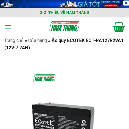
Skip
to
GIỚI THIỆU VỀ NAM THẮNG
content
Trang chủ
»
Cửa hàng
»
Ắc quy ECOTEK ECT-RA127R2VA1
(12V-7.2AH)