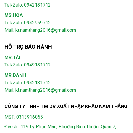
Tel/Zalo: 0942181712
MS.HOA
Tel/Zalo: 0942959712
Mail: kt.namthang2016@gmail.com
HỖ TRỢ BẢO HÀNH
MR.TÀI
Tel/Zalo: 0949181712
MR.DANH
Tel/Zalo: 0942181712
Mail: kt.namthang2016@gmail.com
CÔNG TY TNHH TM DV XUẤT NHẬP KHẨU NAM THẮNG
MST: 0313916055
Địa chỉ: 119 Lý Phục Man, Phường Bình Thuận, Quận 7,