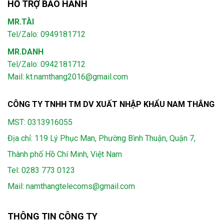
HỖ TRỢ BẢO HÀNH
MR.TÀI
Tel/Zalo: 0949181712
MR.DANH
Tel/Zalo: 0942181712
Mail: kt.namthang2016@gmail.com
CÔNG TY TNHH TM DV XUẤT NHẬP KHẨU NAM THẮNG
MST: 0313916055
Địa chỉ: 119 Lý Phục Man, Phường Bình Thuận, Quận 7,
Thành phố Hồ Chí Minh, Việt Nam
Tel:
0283 773 0123
Mail:
namthangtelecoms@gmail.com
THÔNG TIN CÔNG TY