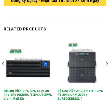
Đăng ký Đại Lý - Nhận Gía Tốt Nhất >> Xem Ngay
RELATED PRODUCTS
Bộ Lưu Điện UPS APC Easy On-
Bộ Lưu Điện APC Smart – UPS
line SRV10KRIRK (10KVA/10KW),
RT 20kVA RM 230V (
thanh Rail Kit
SURT20KRMXLI )