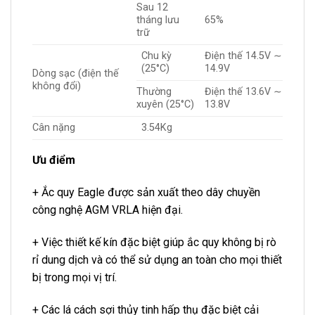
Sau 12
tháng lưu
65%
trữ
Chu kỳ
Điện thế 14.5V ∼
(25°C)
14.9V
Dòng sạc (điện thế
không đổi)
Thường
Điện thế 13.6V ∼
xuyên (25°C)
13.8V
Cân nặng
3.54Kg
Ưu điểm
+ Ắc quy Eagle được sản xuất theo dây chuyền
công nghệ AGM VRLA hiện đại.
+ Việc thiết kế kín đặc biệt giúp ắc quy không bị rò
rỉ dung dịch và có thể sử dụng an toàn cho mọi thiết
bị trong mọi vị trí.
+ Các lá cách sợi thủy tinh hấp thụ đặc biệt cải