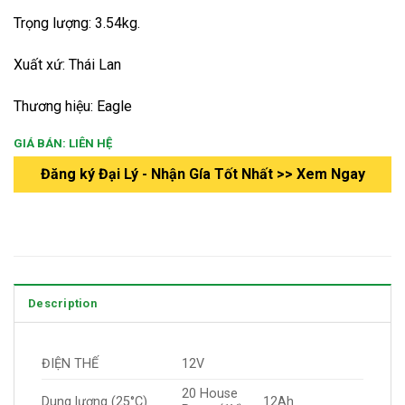
Trọng lượng: 3.54kg.
Xuất xứ: Thái Lan
Thương hiệu: Eagle
GIÁ BÁN: LIÊN HỆ
Đăng ký Đại Lý - Nhận Gía Tốt Nhất >> Xem Ngay
Description
ĐIỆN THẾ
12V
20 House
Dung lượng (25°C)
12Ah