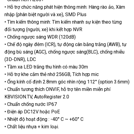
• Hỗ trợ chức năng phát hiện thông minh: Hàng rào ảo, Xâm
nhập (phân biệt người và xe), SMD Plus
• Tìm kiếm thông minh: Tìm kiếm nhanh sự kiện theo từng
đối tượng (người, xe) khi kết hợp NVR
• Chống ngược sáng WDR (120dB)
• Chế độ ngày đêm (ICR), tự động cân bằng trắng (AWB), tự
động bù sáng (AGC), chống ngược sáng(BLC), chống nhiễu
(3D-DNR), LDC
• Tầm xa LED trắng thu hình có màu 30m
• Hỗ trợ khe cắm thẻ nhớ 256GB, Tích hợp mic
• Ống kính cố định 2.8mm góc nhìn rộng 112° (option 3.6mm)
• Chuẩn tương thích ONVIF, hỗ trợ tên miền miễn phí
KBVISION.TV, AutoRegister 2.0
• Chuẩn chống nước IP67
• Điện áp DC12V hoặc PoE
• Nhiệt độ hoạt động : -40° C ~ +60° C
• Chất liệu nhựa + kim loại.