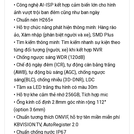
• Công nghệ AI-ISP kết hợp cảm biến lớn cho hình
ảnh vượt trội ban đêm cũng như ban ngày
• Chuẩn nén H265+
• Hỗ trợ chức năng phát hiện thông minh: Hàng rào
ảo, Xâm nhập (phân biệt người và xe), SMD Plus
• Tìm kiếm thông minh: Tìm kiếm nhanh sự kiện theo
từng đối tượng (người, xe) khi kết hợp NVR
• Chống ngược sáng WDR (120dB)
• Chế độ ngày đêm (ICR), tự động cân bằng trắng
(AWB), tự động bù sáng (AGC), chống ngược
sáng(BLC), chống nhiễu (3D-DNR), LDC
• Tầm xa LED trắng thu hình có màu 30m
• Hỗ trợ khe cắm thẻ nhớ 256GB, Tích hợp mic
• Ống kính cố định 2.8mm góc nhìn rộng 112°
(option 3.6mm)
• Chuẩn tương thích ONVIF, hỗ trợ tên miền miễn phí
KBVISION.TV, AutoRegister 2.0
• Chuẩn chống nước IP67