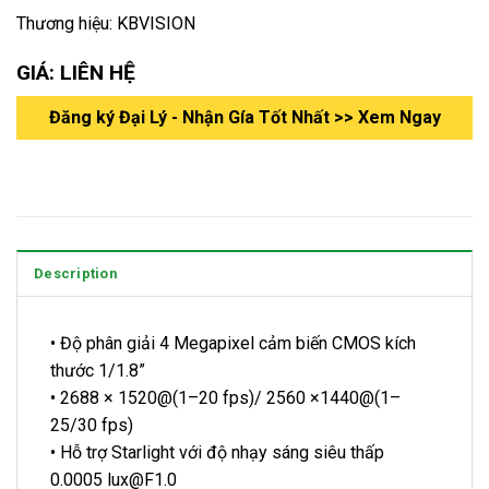
Thương hiệu: KBVISION
GIÁ: LIÊN HỆ
Đăng ký Đại Lý - Nhận Gía Tốt Nhất >> Xem Ngay
Description
• Độ phân giải 4 Megapixel cảm biến CMOS kích
thước 1/1.8”
• 2688 × 1520@(1–20 fps)/ 2560 ×1440@(1–
25/30 fps)
• Hỗ trợ Starlight với độ nhạy sáng siêu thấp
0.0005 lux@F1.0