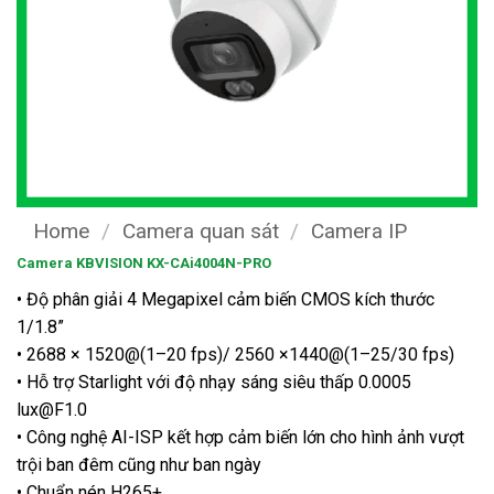
Home
/
Camera quan sát
/
Camera IP
Camera KBVISION KX-CAi4004N-PRO
• Độ phân giải 4 Megapixel cảm biến CMOS kích thước
1/1.8”
• 2688 × 1520@(1–20 fps)/ 2560 ×1440@(1–25/30 fps)
• Hỗ trợ Starlight với độ nhạy sáng siêu thấp 0.0005
lux@F1.0
• Công nghệ AI-ISP kết hợp cảm biến lớn cho hình ảnh vượt
trội ban đêm cũng như ban ngày
• Chuẩn nén H265+