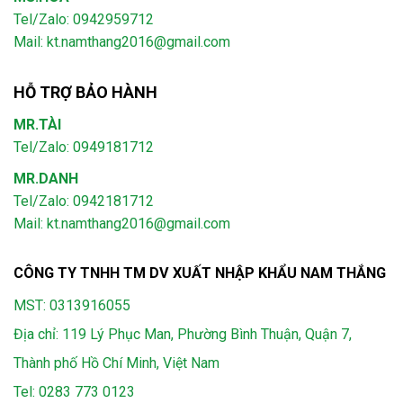
Tel/Zalo: 0942959712
Mail: kt.namthang2016@gmail.com
HỖ TRỢ BẢO HÀNH
MR.TÀI
Tel/Zalo: 0949181712
MR.DANH
Tel/Zalo: 0942181712
Mail: kt.namthang2016@gmail.com
CÔNG TY TNHH TM DV XUẤT NHẬP KHẨU NAM THẮNG
MST: 0313916055
Địa chỉ: 119 Lý Phục Man, Phường Bình Thuận, Quận 7,
Thành phố Hồ Chí Minh, Việt Nam
Tel:
0283 773 0123