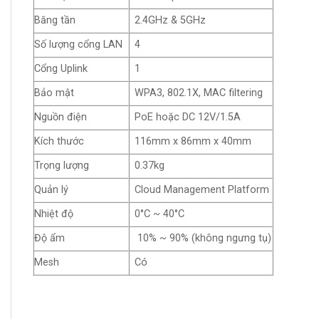
Băng tần
2.4GHz & 5GHz
Số lượng cổng LAN
4
Cổng Uplink
1
Bảo mật
WPA3, 802.1X, MAC filtering
Nguồn điện
PoE hoặc DC 12V/1.5A
Kích thước
116mm x 86mm x 40mm
Trọng lượng
0.37kg
Quản lý
Cloud Management Platform
Nhiệt độ
0°C ~ 40°C
Độ ẩm
10% ~ 90% (không ngưng tụ)
Mesh
Có