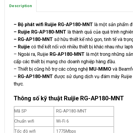
Description
– Bộ phát wifi Ruijie RG-AP180-MNT
là một sản phẩm đột
– Ruijie RG-AP180-MNT
là thành quả của quá trình nghiê
– RG-AP180-MNT
sở hữu thiết kế nhỏ gọn, tinh tế và trọn
– Ruijie
có thể kết nối với nhiều thiết bị khác nhau như lapt
– Ngoài ra, Ruijie
RG-AP180-MNT
là một trong những sả
cấp các thiết bị mạng cho doanh nghiệp hàng đầu.
– Thiết bị cũng hỗ trợ các công nghệ
MU-MIMO
và Beamfo
–
RG-AP180-MNT
được sử dụng dịch vụ đám mây Ruijie 
thực.
Thông số kỹ thuật Ruijie RG-AP180-MNT
Mã SP
RG-AP180-MNT
Chuẩn wifi
Wi-Fi 6
Tốc độ wifi
1775Mbps