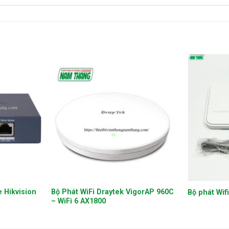
+
+
 Hikvision
Bộ Phát WiFi Draytek VigorAP 960C
Bộ phát Wif
– WiFi 6 AX1800