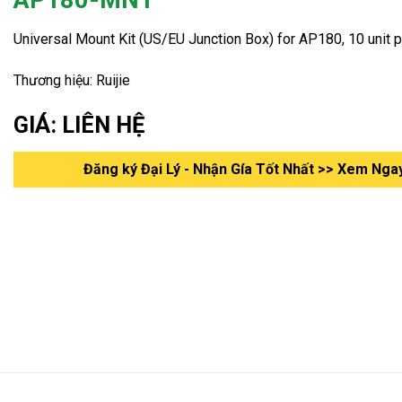
Universal Mount Kit (US/EU Junction Box) for AP180, 10 unit p
Thương hiệu: Ruijie
GIÁ: LIÊN HỆ
Đăng ký Đại Lý - Nhận Gía Tốt Nhất >> Xem Nga