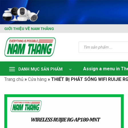
Skip
to
content
GIỚI THIỆU VỀ NAM THẮNG
Tìm
kiếm
sản
phẩm
Assign a menu in T
DANH MỤC SẢN PHẨM
Trang chủ
»
Cửa hàng
»
THIẾT BỊ PHÁT SÓNG WIFI RUIJIE 