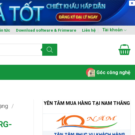
Tài khoản
in tức
Download software & Frimware
Liên hệ
Góc công nghệ
YÊN TÂM MUA HÀNG TẠI NAM THẮNG
mạng
/
RG-