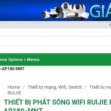
T
heme Options > Menus
RG-AP180-MNT
Home
/
Thiết bị mạng, Wifi, Switch
/
Thiết bị 
RUIJIE
THIẾT BỊ PHÁT SÓNG WIFI RUIJIE 
AP180-MNT