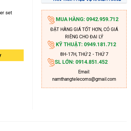
er set
MUA HÀNG: 0942.959.712
ĐẶT HÀNG GIÁ TỐT HƠN, CÓ GIÁ
RIÊNG CHO ĐẠI LÝ
KỸ THUẬT: 0949.181.712
8H-17H
, THỨ 2 - THỨ 7
y
SL LỚN: 0914.851.452
Email:
namthangtelecoms@gmail.com