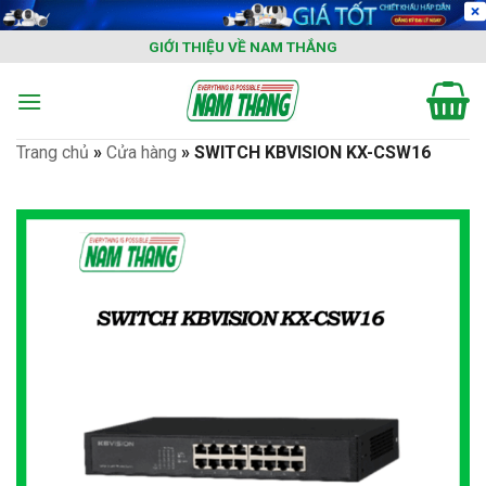
Skip
to
GIỚI THIỆU VỀ NAM THẮNG
content
Trang chủ
»
Cửa hàng
»
SWITCH KBVISION KX-CSW16