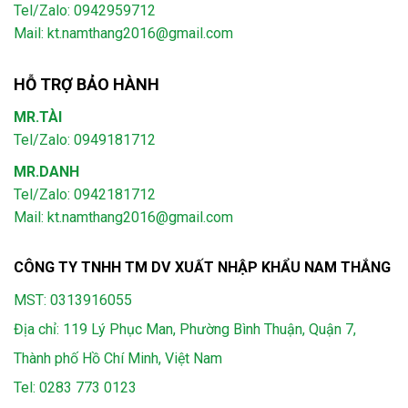
Tel/Zalo: 0942959712
Mail: kt.namthang2016@gmail.com
HỖ TRỢ BẢO HÀNH
MR.TÀI
Tel/Zalo: 0949181712
MR.DANH
Tel/Zalo: 0942181712
Mail: kt.namthang2016@gmail.com
CÔNG TY TNHH TM DV XUẤT NHẬP KHẨU NAM THẮNG
MST: 0313916055
Địa chỉ: 119 Lý Phục Man, Phường Bình Thuận, Quận 7,
Thành phố Hồ Chí Minh, Việt Nam
Tel:
0283 773 0123