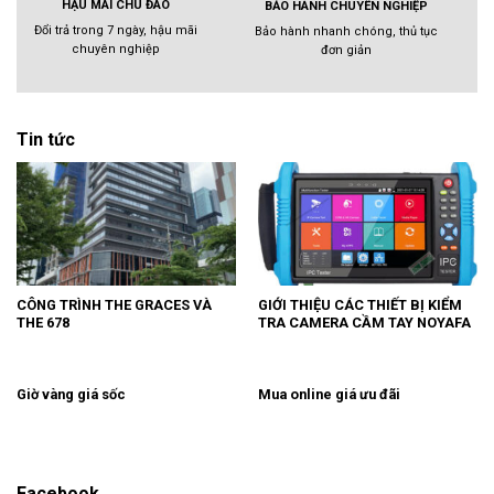
HẬU MÃI CHU ĐÁO
BẢO HÀNH CHUYÊN NGHIỆP
Đổi trả trong 7 ngày, hậu mãi
Bảo hành nhanh chóng, thủ tục
chuyên nghiệp
đơn giản
Tin tức
CÔNG TRÌNH THE GRACES VÀ
GIỚI THIỆU CÁC THIẾT BỊ KIỂM
THE 678
TRA CAMERA CẦM TAY NOYAFA
Giờ vàng giá sốc
Mua online giá ưu đãi
Facebook