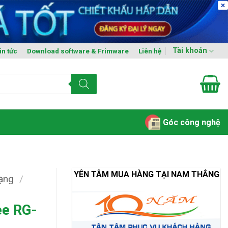
Tài khoản
in tức
Download software & Frimware
Liên hệ
Góc công nghệ
YÊN TÂM MUA HÀNG TẠI NAM THẮNG
mạng
/
ee RG-