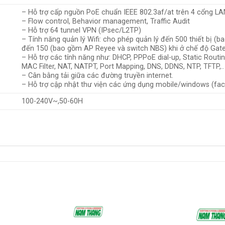
– Hỗ trợ cấp nguồn PoE chuẩn IEEE 802.3af/at trên 4 cổng LA
– Flow control, Behavior management, Traffic Audit
– Hỗ trợ 64 tunnel VPN (IPsec/L2TP)
– Tính năng quản lý Wifi: cho phép quản lý đến 500 thiết bị (
đến 150 (bao gồm AP Reyee và switch NBS) khi ở chế độ Gat
– Hỗ trợ các tính năng như: DHCP, PPPoE dial-up, Static Routin
MAC Filter, NAT, NATPT, Port Mapping, DNS, DDNS, NTP, TFTP,..
– Cân bằng tải giữa các đường truyền internet.
– Hỗ trợ cập nhật thư viện các ứng dụng mobile/windows (face
100-240V~,50-60H