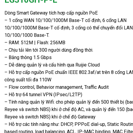
Dòng Smart Gateway tích hơp cấp nguồn PoE
– 1 cổng WAN 10/100/1000M Base-T cố định, 6 cổng LAN
10/100/1000M Base-T cố định, 3 cổng có thể chuyển đổi L
10/100/1000 Base-T.
– RAM: 512M | Flash: 256MB
– Chịu tải lên tới 300 người dùng đồng thời.
– Băng thông 1.5 Gbps
– Dễ dàng quản lý và cấu hình qua Ruijie Cloud
– Hỗ trợ cấp nguồn PoE chuẩn IEEE 802.3af/at trên 8 cổng LA
công suất tối đa 110W
– Flow control, Behavior management, Traffic Audit
– Hỗ trợ 64 tunnel VPN (IPsec/L2TP)
– Tính năng quản lý Wifi: cho phép quản lý đến 500 thiết bị (
Reyee và switch NBS) khi ở chế độ AC, và quản lý đến 150 (
Reyee và switch NBS) khi ở chế độ Gateway
– Hỗ trợ các tính năng như: DHCP, PPPoE dial-up, Static Routin
based routing, load balancing, ACL, IP-MAC binding, MAC Filter