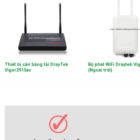
+
+
Thiết bị cân bằng tải DrayTek
Bộ phát WiFi Draytek V
Vigor2915ac
(Ngoài trời)