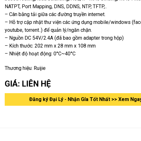
NATPT, Port Mapping, DNS, DDNS, NTP, TFTP,..
– Cân bằng tải giữa các đường truyền internet.
– Hỗ trợ cập nhật thư viện các ứng dụng mobile/windows (fa
youtube, torrent..) để quản lý/ngăn chặn.
– Nguồn DC 54V/2.4A (đã bao gồm adapter trong hộp)
– Kích thước: 202 mm x 28 mm x 108 mm
– Nhiệt độ hoạt động: 0°C~40°C
Thương hiệu: Ruijie
GIÁ: LIÊN HỆ
Đăng ký Đại Lý - Nhận Gía Tốt Nhất >> Xem Nga