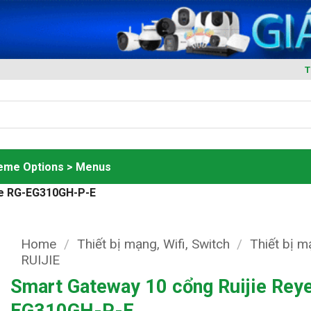
T
heme Options > Menus
ee RG-EG310GH-P-E
Home
/
Thiết bị mạng, Wifi, Switch
/
Thiết bị 
RUIJIE
Smart Gateway 10 cổng Ruijie Rey
EG310GH-P-E