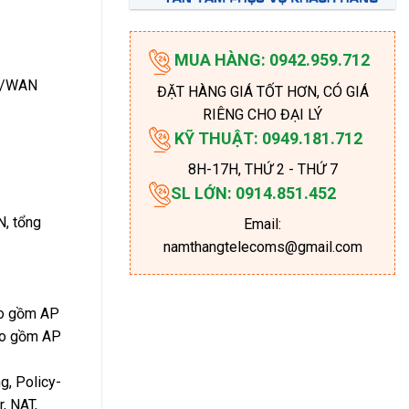
MUA HÀNG: 0942.959.712
AN/WAN
ĐẶT HÀNG GIÁ TỐT HƠN, CÓ GIÁ
RIÊNG CHO ĐẠI LÝ
KỸ THUẬT: 0949.181.712
8H-17H
, THỨ 2 - THỨ 7
SL LỚN: 0914.851.452
N, tổng
Email:
namthangtelecoms@gmail.com
bao gồm AP
bao gồm AP
g, Policy-
, NAT,