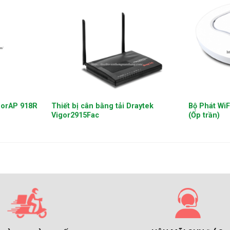
+
+
igorAP 918R
Thiết bị cân bằng tải Draytek
Bộ Phát WiF
Vigor2915Fac
(Ốp trần)