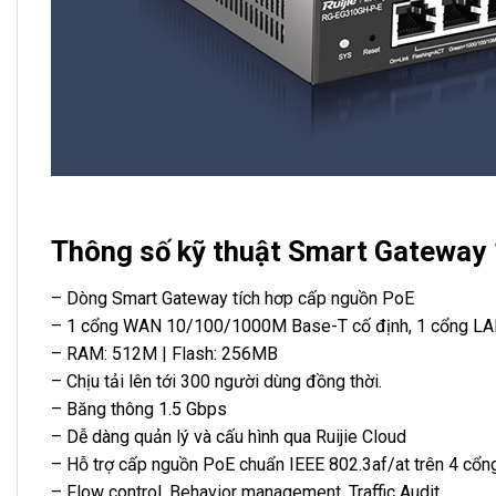
Thông số kỹ thuật Smart Gateway
– Dòng Smart Gateway tích hơp cấp nguồn PoE
– 1 cổng WAN 10/100/1000M Base-T cố định, 1 cổng LA
– RAM: 512M | Flash: 256MB
– Chịu tải lên tới 300 người dùng đồng thời.
– Băng thông 1.5 Gbps
– Dễ dàng quản lý và cấu hình qua Ruijie Cloud
– Hỗ trợ cấp nguồn PoE chuẩn IEEE 802.3af/at trên 4 cổn
– Flow control, Behavior management, Traffic Audit