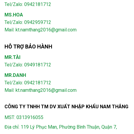
Tel/Zalo: 0942181712
MS.HOA
Tel/Zalo: 0942959712
Mail: kt.namthang2016@gmail.com
HỖ TRỢ BẢO HÀNH
MR.TÀI
Tel/Zalo: 0949181712
MR.DANH
Tel/Zalo: 0942181712
Mail: kt.namthang2016@gmail.com
CÔNG TY TNHH TM DV XUẤT NHẬP KHẨU NAM THẮNG
MST: 0313916055
Địa chỉ: 119 Lý Phục Man, Phường Bình Thuận, Quận 7,