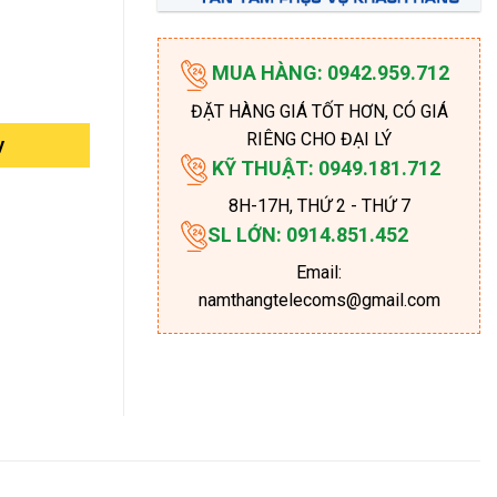
MUA HÀNG: 0942.959.712
ĐẶT HÀNG GIÁ TỐT HƠN, CÓ GIÁ
RIÊNG CHO ĐẠI LÝ
y
KỸ THUẬT: 0949.181.712
8H-17H
, THỨ 2 - THỨ 7
SL LỚN: 0914.851.452
Email:
namthangtelecoms@gmail.com