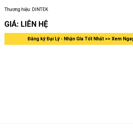
Thương hiệu: DINTEK
GIÁ: LIÊN HỆ
Đăng ký Đại Lý - Nhận Gía Tốt Nhất >> Xem Nga