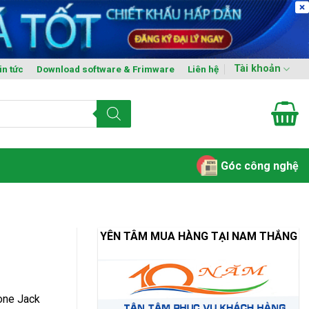
Tài khoản
in tức
Download software & Frimware
Liên hệ
Góc công nghệ
YÊN TÂM MUA HÀNG TẠI NAM THẮNG
one Jack