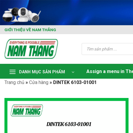
Skip
to
content
GIỚI THIỆU VỀ NAM THẮNG
Tìm
kiếm
sản
phẩm
Assign a menu in T
DANH MỤC SẢN PHẨM
Trang chủ
»
Cửa hàng
»
DINTEK 6103-01001