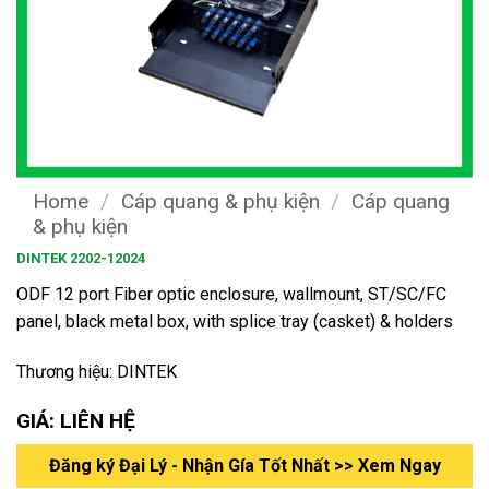
Home
/
Cáp quang & phụ kiện
/
Cáp quang
& phụ kiện
DINTEK 2202-12024
ODF 12 port Fiber optic enclosure, wallmount, ST/SC/FC
panel, black metal box, with splice tray (casket) & holders
Thương hiệu: DINTEK
GIÁ: LIÊN HỆ
Đăng ký Đại Lý - Nhận Gía Tốt Nhất >> Xem Ngay