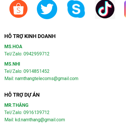
HỖ TRỢ KINH DOANH
MS.HOA
Tel/Zalo: 0942959712
MS.NHI
Tel/Zalo: 0914851452
Mail:
namthangtelecoms@gmail.com
HỖ TRỢ DỰ ÁN
MR.THẮNG
Tel/Zalo: 0916139712
Mail: kd.namthang@gmail.com