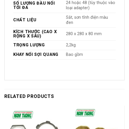
24 hoặc 48 (tùy thuộc vào
SỐ LƯỢNG ĐẦU NỐI
TỐI ĐA
loại adapter)
Sắt, sơn tĩnh điện màu
CHẤT LIỆU
đen
KÍCH THƯỚC (CAO X
280 x 280 x 80 mm
RỘNG X SÂU)
TRỌNG LƯỢNG
2,2kg
KHAY NỐI SỢI QUANG
Bao gồm
RELATED PRODUCTS