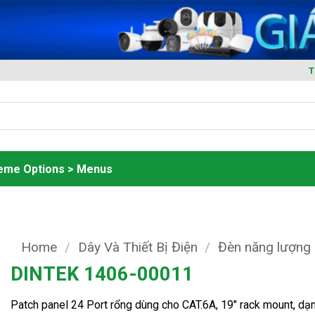
T
heme Options > Menus
Home
/
Dây Và Thiết Bị Điện
/
Đèn năng lượng 
DINTEK 1406-00011
Patch panel 24 Port rổng dùng cho CAT.6A, 19″ rack mount, dạ