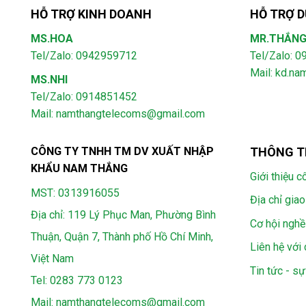
HỖ TRỢ KINH DOANH
HỖ TRỢ D
MS.HOA
MR.THẮN
Tel/Zalo: 0942959712
Tel/Zalo: 
Mail: kd.n
MS.NHI
Tel/Zalo: 0914851452
Mail:
namthangtelecoms@gmail.com
CÔNG TY TNHH TM DV XUẤT NHẬP
THÔNG T
KHẨU NAM THẮNG
Giới thiệu c
MST: 0313916055
Địa chỉ giao
Địa chỉ: 119 Lý Phục Man, Phường Bình
Cơ hội nghề
Thuận, Quận 7, Thành phố Hồ Chí Minh,
Liên hệ với 
Việt Nam
Tin tức - sự
Tel:
0283 773 0123
Mail:
namthangtelecoms@gmail.com