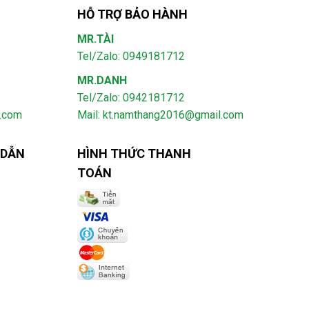
HỖ TRỢ BẢO HÀNH
MR.TÀI
Tel/Zalo: 0949181712
MR.DANH
Tel/Zalo: 0942181712
l.com
Mail: kt.namthang2016@gmail.com
 DẪN
HÌNH THỨC THANH
TOÁN