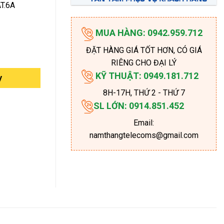
T.6A
MUA HÀNG: 0942.959.712
ĐẶT HÀNG GIÁ TỐT HƠN, CÓ GIÁ
RIÊNG CHO ĐẠI LÝ
KỸ THUẬT: 0949.181.712
y
8H-17H
, THỨ 2 - THỨ 7
SL LỚN: 0914.851.452
Email:
namthangtelecoms@gmail.com