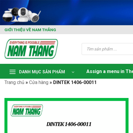
Skip
to
content
GIỚI THIỆU VỀ NAM THẮNG
Tìm
kiếm
sản
phẩm
Assign a menu in T
DANH MỤC SẢN PHẨM
Trang chủ
»
Cửa hàng
»
DINTEK 1406-00011