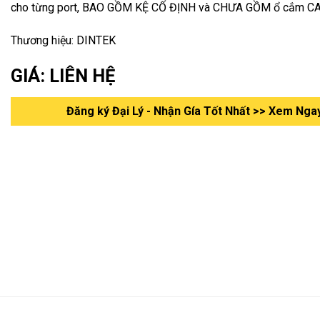
cho từng port, BAO GỒM KỆ CỐ ĐỊNH và CHƯA GỒM ổ cắm CA
Thương hiệu: DINTEK
GIÁ: LIÊN HỆ
Đăng ký Đại Lý - Nhận Gía Tốt Nhất >> Xem Nga