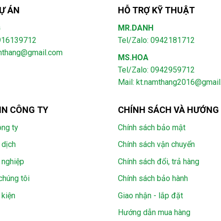
Ự ÁN
HỖ TRỢ KỸ THUẬT
G
MR.DANH
0916139712
Tel/Zalo: 0942181712
amthang@gmail.com
MS.HOA
Tel/Zalo: 0942959712
Mail: kt.namthang2016@gmai
IN CÔNG TY
CHÍNH SÁCH VÀ HƯỚNG
ông ty
Chính sách bảo mật
 dịch
Chính sách vận chuyển
 nghiệp
Chính sách đổi, trả hàng
chúng tôi
Chính sách bảo hành
 kiện
Giao nhận - lắp đặt
Hướng dẫn mua hàng