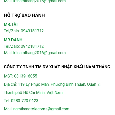
Mail: kt.namthang2016@gmail.com
HỖ TRỢ BẢO HÀNH
MR.TÀI
Tel/Zalo: 0949181712
MR.DANH
Tel/Zalo: 0942181712
Mail: kt.namthang2016@gmail.com
CÔNG TY TNHH TM DV XUẤT NHẬP KHẨU NAM THẮNG
MST: 0313916055
Địa chỉ: 119 Lý Phục Man, Phường Bình Thuận, Quận 7,
Thành phố Hồ Chí Minh, Việt Nam
Tel:
0283 773 0123
Mail:
namthangtelecoms@gmail.com