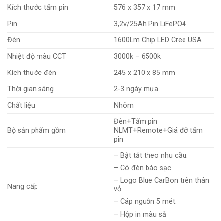
Kích thước tấm pin
576 x 357 x 17 mm
Pin
3,2v/25Ah Pin LiFePO4
Đèn
1600Lm Chip LED Cree USA
Nhiệt độ màu CCT
3000k – 6500k
Kích thước đèn
245 x 210 x 85 mm
Thời gian sáng
2-3 ngày mưa
Chất liệu
Nhôm
Đèn+Tấm pin
Bộ sản phẩm gồm
NLMT+Remote+Giá đỡ tấm
pin
– Bật tắt theo nhu cầu.
– Có đèn báo sạc.
– Logo Blue CarBon trên thân
Nâng cấp
vỏ.
– Cáp nguồn 5 mét.
– Hộp in màu sắ