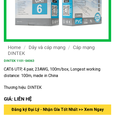
Home
/
Dây và cáp mạng
/
Cáp mạng
DINTEK
DINTEK 1101-04063
CAT.6 UTP, 4 pair, 23AWG, 100m/box, Longest working
distance: 100m, made in China
Thương hiệu: DINTEK
GIÁ: LIÊN HỆ
Đăng ký Đại Lý - Nhận Gía Tốt Nhất >> Xem Ngay