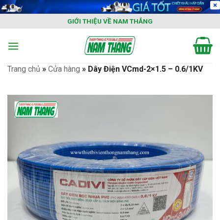
Skip
to
GIỚI THIỆU VỀ NAM THẮNG
content
Trang chủ
»
Cửa hàng
»
Dây Điện VCmd-2×1.5 – 0.6/1KV