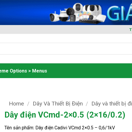
T
heme Options > Menus
Home
/
Dây Và Thiết Bị Điện
/
Dây và thiết bị đ
Dây điện VCmd-2×0.5 (2×16/0.2)
Tên sản phẩm: Dây điện Cadivi VCmd 2×0.5 – 0,6/1kV