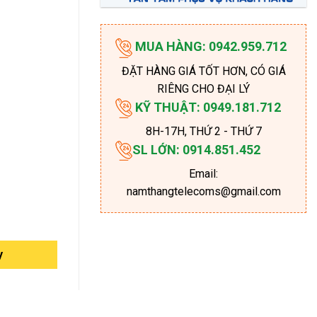
MUA HÀNG: 0942.959.712
ĐẶT HÀNG GIÁ TỐT HƠN, CÓ GIÁ
RIÊNG CHO ĐẠI LÝ
KỸ THUẬT: 0949.181.712
8H-17H
, THỨ 2 - THỨ 7
SL LỚN: 0914.851.452
Email:
namthangtelecoms@gmail.com
y