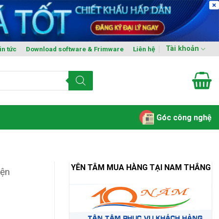
Tài khoản
in tức
Download software & Frimware
Liên hệ
Góc công nghệ
YÊN TÂM MUA HÀNG TẠI NAM THẮNG
iện