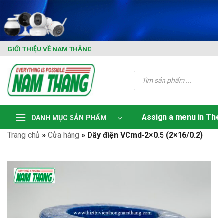
Skip
to
content
GIỚI THIỆU VỀ NAM THẮNG
Tìm
kiếm
sản
phẩm
Assign a menu in T
DANH MỤC SẢN PHẨM
Trang chủ
»
Cửa hàng
»
Dây điện VCmd-2×0.5 (2×16/0.2)