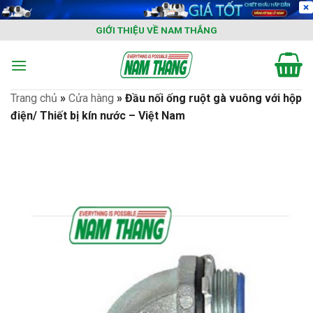
Skip
to
GIỚI THIỆU VỀ NAM THẮNG
content
Trang chủ
»
Cửa hàng
»
Đầu nối ống ruột gà vuông với hộp
điện/ Thiết bị kín nước – Việt Nam