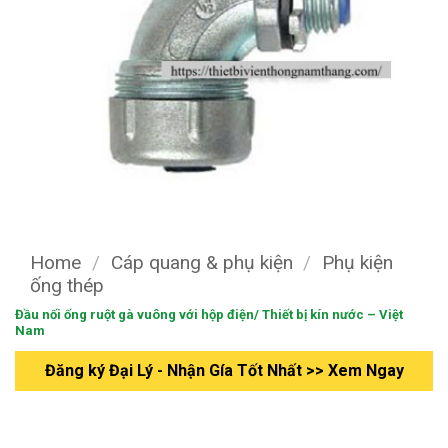
Home
/
Cáp quang & phụ kiện
/
Phụ kiện
ống thép
Đầu nối ống ruột gà vuông với hộp điện/ Thiết bị kín nước – Việt
Nam
Đăng ký Đại Lý - Nhận Gía Tốt Nhất >> Xem Ngay