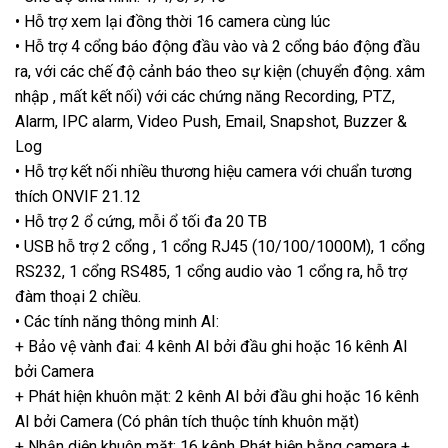
• Hỗ trợ xem lại đồng thời 16 camera cùng lúc
• Hỗ trợ 4 cổng báo động đầu vào và 2 cổng báo động đầu
ra, với các chế độ cảnh báo theo sự kiện (chuyển động. xâm
nhập , mất kết nối) với các chứng năng Recording, PTZ,
Alarm, IPC alarm, Video Push, Email, Snapshot, Buzzer &
Log
• Hỗ trợ kết nối nhiều thương hiệu camera với chuẩn tương
thích ONVIF 21.12
• Hỗ trợ 2 ổ cứng, mỗi ổ tối đa 20 TB
• USB hỗ trợ 2 cổng , 1 cổng RJ45 (10/100/1000M), 1 cổng
RS232, 1 cổng RS485, 1 cổng audio vào 1 cổng ra, hỗ trợ
đàm thoại 2 chiều.
• Các tính năng thông minh AI:
+ Bảo vệ vành đai: 4 kênh AI bởi đầu ghi hoặc 16 kênh AI
bởi Camera
+ Phát hiện khuôn mặt: 2 kênh AI bởi đầu ghi hoặc 16 kênh
AI bởi Camera (Có phân tích thuộc tính khuôn mặt)
+ Nhận diện khuôn mặt: 16 kênh Phát hiện bằng camera +