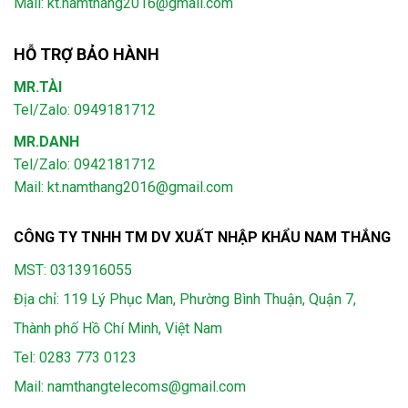
Mail: kt.namthang2016@gmail.com
HỖ TRỢ BẢO HÀNH
MR.TÀI
Tel/Zalo: 0949181712
MR.DANH
Tel/Zalo: 0942181712
Mail: kt.namthang2016@gmail.com
CÔNG TY TNHH TM DV XUẤT NHẬP KHẨU NAM THẮNG
MST: 0313916055
Địa chỉ: 119 Lý Phục Man, Phường Bình Thuận, Quận 7,
Thành phố Hồ Chí Minh, Việt Nam
Tel:
0283 773 0123
Mail:
namthangtelecoms@gmail.com