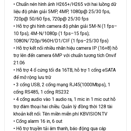
• Chuẩn nén hình ảnh H265+/H265 với hai luồng dữ
liệu độ phân giải 5MP, 4MP, 1080p@ 25/30 fps,
720p@ 50/60 fps, 720p@ 25/30 fps
• Hỗ trợ ghi hình camera độ phân giải 5M-N (1 fps–
10 fps); 4M-N/1080p (1 fps–15 fps);
1080N/720p/960H/D1/CIF (1 fps–25/30 fps)
• Hỗ trợ kết nối nhiều nhãn hiệu camera IP (16+8) hỗ
trợ lên đến camera 6MP với chuẩn tương tích Onvif
21.06
• Hỗ trợ 4 ổ cứng tối đa 16TB, hỗ trợ 1 cổng eSATA
để mở rộng lưu trữ
• 3 cổng USB, 2 cổng mạng RJ45(1000Mbps), 1
cổng RS485, 1 cổng RS232
• 4 cổng audio vào 1 audio ra, 1 mic in 1 mic out hỗ
trợ đàm thoại hai chiều. Quản lý đồng thời 128 tài
khoản kết nối. Tên miền miễn phí KBVISION.TV
• Cổng alarm 16 in, 6 out
• Hỗ trợ truyền tải âm thanh, báo động qua cáp