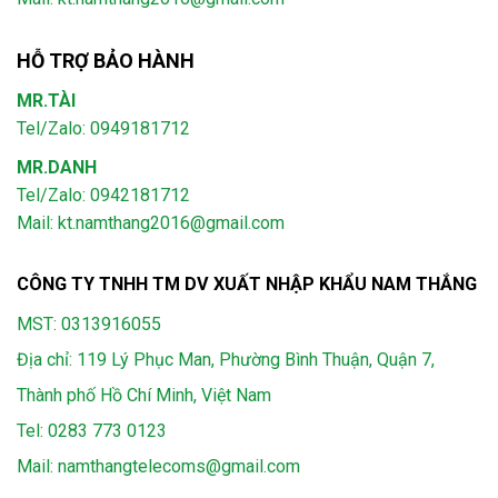
HỖ TRỢ BẢO HÀNH
MR.TÀI
Tel/Zalo: 0949181712
MR.DANH
Tel/Zalo: 0942181712
Mail: kt.namthang2016@gmail.com
CÔNG TY TNHH TM DV XUẤT NHẬP KHẨU NAM THẮNG
MST: 0313916055
Địa chỉ: 119 Lý Phục Man, Phường Bình Thuận, Quận 7,
Thành phố Hồ Chí Minh, Việt Nam
Tel:
0283 773 0123
Mail:
namthangtelecoms@gmail.com