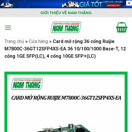
Skip
to
GIỚI THIỆU VỀ NAM THẮNG
content
Trang chủ
»
Cửa hàng
»
Card mở rộng 36 cổng Ruijie
M7800C-36GT12SFP4XS-EA 36 10/100/1000 Base-T, 12
cổng 1GE SFP(LC), 4 cổng 10GE SFP+(LC)