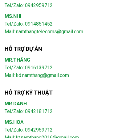
Tel/Zalo: 0942959712
MS.NHI
Tel/Zalo: 0914851452
Mail:
namthangtelecoms@gmail.com
HỖ TRỢ DỰ ÁN
MR.THẮNG
Tel/Zalo: 0916139712
Mail: kd.namthang@gmail.com
HỖ TRỢ KỸ THUẬT
MR.DANH
Tel/Zalo: 0942181712
MS.HOA
Tel/Zalo: 0942959712
Mail: kt.namthang2016@gmail.com