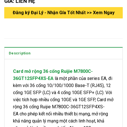
GIÁ: LIÊN HỆ
Đăng ký Đại Lý - Nhận Gía Tốt Nhất >> Xem Ngay
Description
Card mở rộng 36 cổng Ruijie M7800C-
36GT12SFP4XS-EA
là một phần của series EA, đi
kèm với 36 cổng 10/100/1000 Base-T (RJ45), 12
cổng 1GE SFP (LC) và 4 cổng 10GE SFP+ (LC). Với
việc tích hợp nhiều cổng 10GE và 1GE SFP, Card mở
rộng 36 cổng Ruijie M7800C-36GT12SFP4XS-
EA cho phép kết nối nhiều thiết bị mạng, mở rộng
khả năng quản lý mạng một cách linh hoạt, khả