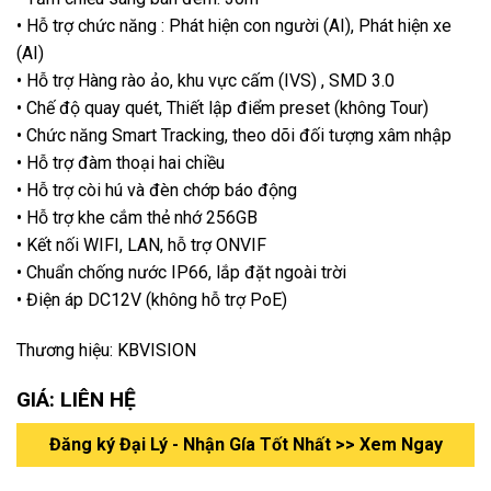
• Hỗ trợ chức năng : Phát hiện con người (AI), Phát hiện xe
(AI)
• Hỗ trợ Hàng rào ảo, khu vực cấm (IVS) , SMD 3.0
• Chế độ quay quét, Thiết lập điểm preset (không Tour)
• Chức năng Smart Tracking, theo dõi đối tượng xâm nhập
• Hỗ trợ đàm thoại hai chiều
• Hỗ trợ còi hú và đèn chớp báo động
• Hỗ trợ khe cắm thẻ nhớ 256GB
• Kết nối WIFI, LAN, hỗ trợ ONVIF
• Chuẩn chống nước IP66, lắp đặt ngoài trời
• Điện áp DC12V (không hỗ trợ PoE)
Thương hiệu: KBVISION
GIÁ: LIÊN HỆ
Đăng ký Đại Lý - Nhận Gía Tốt Nhất >> Xem Ngay