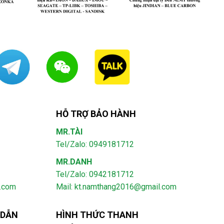
HỖ TRỢ BẢO HÀNH
MR.TÀI
Tel/Zalo: 0949181712
MR.DANH
Tel/Zalo: 0942181712
l.com
Mail: kt.namthang2016@gmail.com
 DẪN
HÌNH THỨC THANH