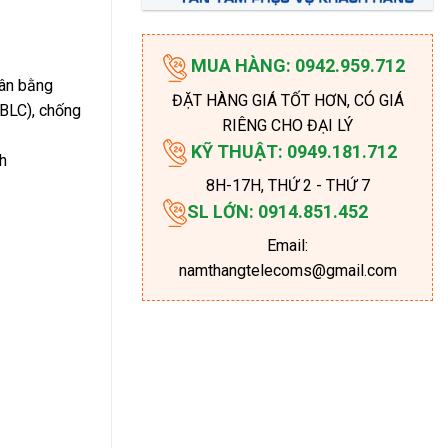
MUA HÀNG: 0942.959.712
ân bằng
ĐẶT HÀNG GIÁ TỐT HƠN, CÓ GIÁ
(BLC), chống
RIÊNG CHO ĐẠI LÝ
KỸ THUẬT: 0949.181.712
h
8H-17H
, THỨ 2 - THỨ 7
SL LỚN: 0914.851.452
Email:
namthangtelecoms@gmail.com