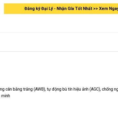
Đăng ký Đại Lý - Nhận Gía Tốt Nhất >> Xem Nga
g cân bằng trắng (AWB), tự động bù tín hiệu ảnh (AGC), chống n
g minh