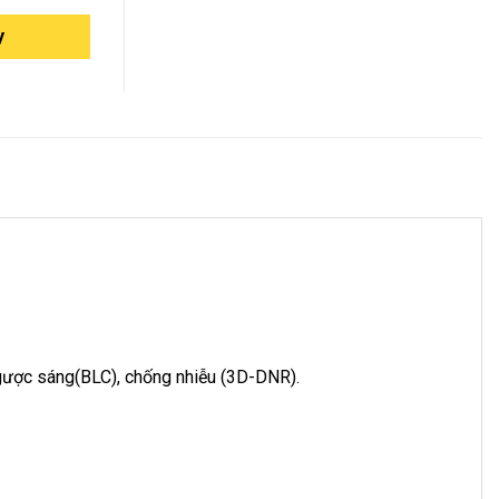
y
gược sáng(BLC), chống nhiễu (3D-DNR).