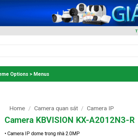
T
heme Options > Menus
Home
/
Camera quan sát
/
Camera IP
Camera KBVISION KX-A2012N3-R
• Camera IP dome trong nhà 2.0MP