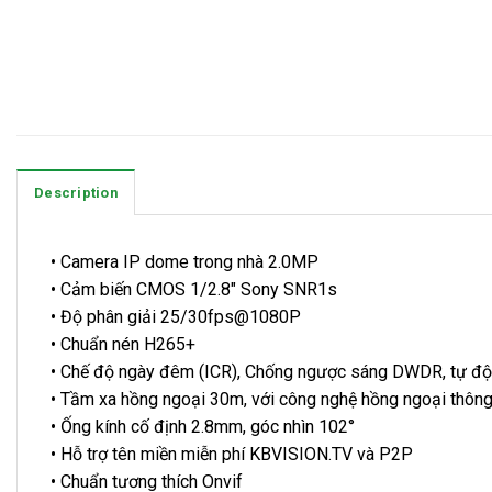
Description
• Camera IP dome trong nhà 2.0MP
• Cảm biến CMOS 1/2.8″ Sony SNR1s
• Độ phân giải 25/30fps@1080P
• Chuẩn nén H265+
• Chế độ ngày đêm (ICR), Chống ngược sáng DWDR, tự độn
• Tầm xa hồng ngoại 30m, với công nghệ hồng ngoại thôn
• Ống kính cố định 2.8mm, góc nhìn 102°
• Hỗ trợ tên miền miễn phí KBVISION.TV và P2P
• Chuẩn tương thích Onvif