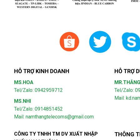
HỖ TRỢ KINH DOANH
HỖ TRỢ D
MS.HOA
MR.THẮN
Tel/Zalo: 0942959712
Tel/Zalo: 
Mail: kd.n
MS.NHI
Tel/Zalo: 0914851452
Mail:
namthangtelecoms@gmail.com
CÔNG TY TNHH TM DV XUẤT NHẬP
THÔNG T