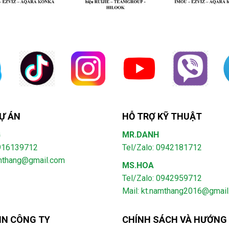
Ự ÁN
HỖ TRỢ KỸ THUẬT
G
MR.DANH
0916139712
Tel/Zalo: 0942181712
amthang@gmail.com
MS.HOA
Tel/Zalo: 0942959712
Mail: kt.namthang2016@gmai
IN CÔNG TY
CHÍNH SÁCH VÀ HƯỚNG