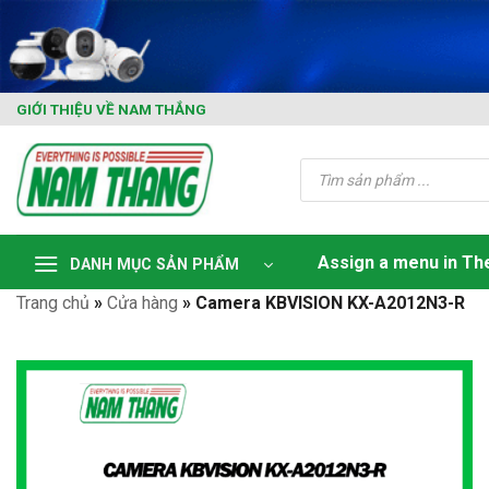
Skip
to
content
GIỚI THIỆU VỀ NAM THẮNG
Tìm
kiếm
sản
phẩm
Assign a menu in T
DANH MỤC SẢN PHẨM
Trang chủ
»
Cửa hàng
»
Camera KBVISION KX-A2012N3-R