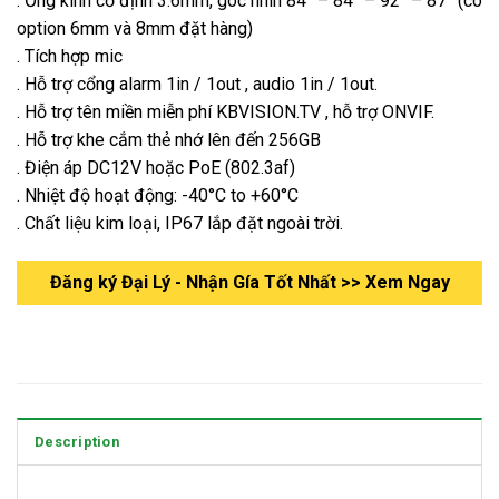
. Ống kính cố định 3.6mm, góc nhìn 84° – 84° – 92° – 87° (có
option 6mm và 8mm đặt hàng)
. Tích hợp mic
. Hỗ trợ cổng alarm 1in / 1out , audio 1in / 1out.
. Hỗ trợ tên miền miễn phí KBVISION.TV , hỗ trợ ONVIF.
. Hỗ trợ khe cắm thẻ nhớ lên đến 256GB
. Điện áp DC12V hoặc PoE (802.3af)
. Nhiệt độ hoạt động: -40°C to +60°C
. Chất liệu kim loại, IP67 lắp đặt ngoài trời.
Đăng ký Đại Lý - Nhận Gía Tốt Nhất >> Xem Ngay
Description