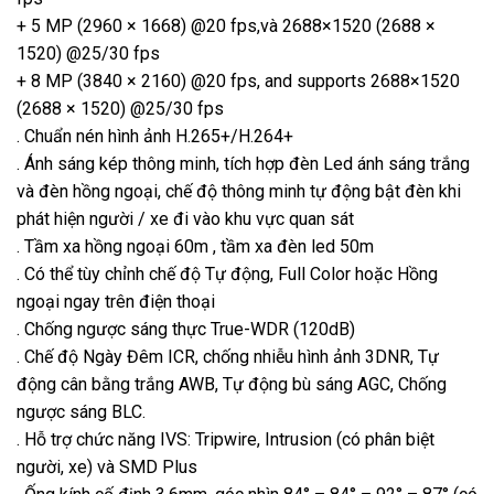
+ 5 MP (2960 × 1668) @20 fps,và 2688×1520 (2688 ×
1520) @25/30 fps
+ 8 MP (3840 × 2160) @20 fps, and supports 2688×1520
(2688 × 1520) @25/30 fps
. Chuẩn nén hình ảnh H.265+/H.264+
. Ánh sáng kép thông minh, tích hợp đèn Led ánh sáng trắng
và đèn hồng ngoại, chế độ thông minh tự động bật đèn khi
phát hiện người / xe đi vào khu vực quan sát
. Tầm xa hồng ngoại 60m , tầm xa đèn led 50m
. Có thể tùy chỉnh chế độ Tự động, Full Color hoặc Hồng
ngoại ngay trên điện thoại
. Chống ngược sáng thực True-WDR (120dB)
. Chế độ Ngày Đêm ICR, chống nhiễu hình ảnh 3DNR, Tự
động cân bằng trắng AWB, Tự động bù sáng AGC, Chống
ngược sáng BLC.
. Hỗ trợ chức năng IVS: Tripwire, Intrusion (có phân biệt
người, xe) và SMD Plus