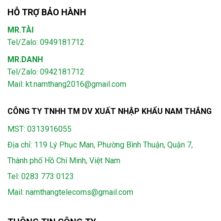
HỖ TRỢ BẢO HÀNH
MR.TÀI
Tel/Zalo: 0949181712
MR.DANH
Tel/Zalo: 0942181712
Mail: kt.namthang2016@gmail.com
CÔNG TY TNHH TM DV XUẤT NHẬP KHẨU NAM THẮNG
MST: 0313916055
Địa chỉ: 119 Lý Phục Man, Phường Bình Thuận, Quận 7,
Thành phố Hồ Chí Minh, Việt Nam
Tel:
0283 773 0123
Mail:
namthangtelecoms@gmail.com