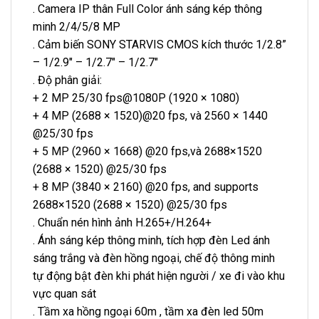
. Camera IP thân Full Color ánh sáng kép thông
minh 2/4/5/8 MP
. Cảm biến SONY STARVIS CMOS kích thước 1/2.8”
– 1/2.9″ – 1/2.7″ – 1/2.7″
. Độ phân giải:
+ 2 MP 25/30 fps@1080P (1920 × 1080)
+ 4 MP (2688 × 1520)@20 fps, và 2560 × 1440
@25/30 fps
+ 5 MP (2960 × 1668) @20 fps,và 2688×1520
(2688 × 1520) @25/30 fps
+ 8 MP (3840 × 2160) @20 fps, and supports
2688×1520 (2688 × 1520) @25/30 fps
. Chuẩn nén hình ảnh H.265+/H.264+
. Ánh sáng kép thông minh, tích hợp đèn Led ánh
sáng trắng và đèn hồng ngoại, chế độ thông minh
tự động bật đèn khi phát hiện người / xe đi vào khu
vực quan sát
. Tầm xa hồng ngoại 60m , tầm xa đèn led 50m