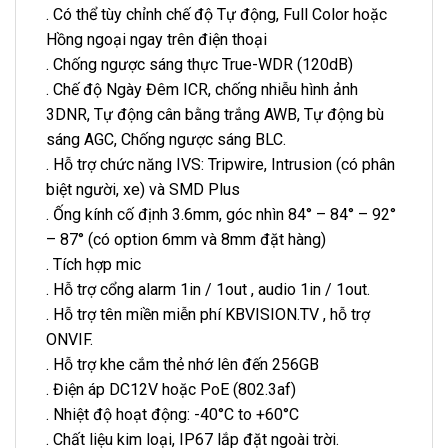
. Có thể tùy chỉnh chế độ Tự động, Full Color hoặc
Hồng ngoại ngay trên điện thoại
. Chống ngược sáng thực True-WDR (120dB)
. Chế độ Ngày Đêm ICR, chống nhiễu hình ảnh
3DNR, Tự động cân bằng trắng AWB, Tự động bù
sáng AGC, Chống ngược sáng BLC.
. Hỗ trợ chức năng IVS: Tripwire, Intrusion (có phân
biệt người, xe) và SMD Plus
. Ống kính cố định 3.6mm, góc nhìn 84° – 84° – 92°
– 87° (có option 6mm và 8mm đặt hàng)
. Tích hợp mic
. Hỗ trợ cổng alarm 1in / 1out , audio 1in / 1out.
. Hỗ trợ tên miền miễn phí KBVISION.TV , hỗ trợ
ONVIF.
. Hỗ trợ khe cắm thẻ nhớ lên đến 256GB
. Điện áp DC12V hoặc PoE (802.3af)
. Nhiệt độ hoạt động: -40°C to +60°C
. Chất liệu kim loại, IP67 lắp đặt ngoài trời.