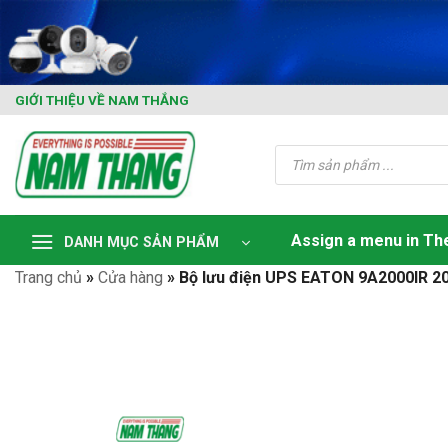
Skip
to
content
GIỚI THIỆU VỀ NAM THẮNG
Tìm
kiếm
sản
phẩm
Assign a menu in T
DANH MỤC SẢN PHẨM
Trang chủ
»
Cửa hàng
»
Bộ lưu điện UPS EATON 9A2000IR 2