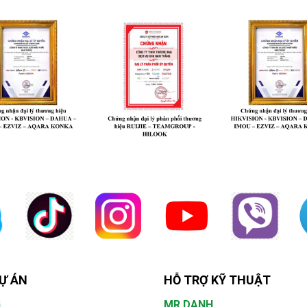
Ự ÁN
HỖ TRỢ KỸ THUẬT
G
MR.DANH