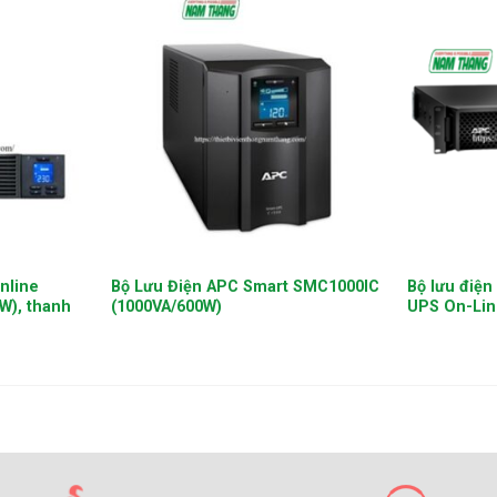
+
+
nline
Bộ Lưu Điện APC Smart SMC1000IC
Bộ lưu điệ
W), thanh
(1000VA/600W)
UPS On-Li