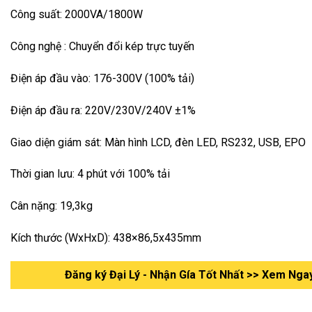
Công suất: 2000VA/1800W
Công nghệ : Chuyển đổi kép trực tuyến
Điện áp đầu vào: 176-300V (100% tải)
Điện áp đầu ra: 220V/230V/240V ±1%
Giao diện giám sát: Màn hình LCD, đèn LED, RS232, USB, EPO
Thời gian lưu: 4 phút với 100% tải
Cân nặng: 19,3kg
Kích thước (WxHxD): 438×86,5x435mm
Đăng ký Đại Lý - Nhận Gía Tốt Nhất >> Xem Nga