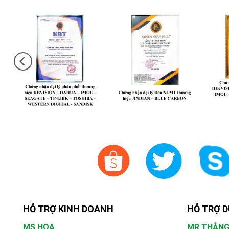
HỖ TRỢ KINH DOANH
HỖ TRỢ D
MS.HOA
MR.THẮN