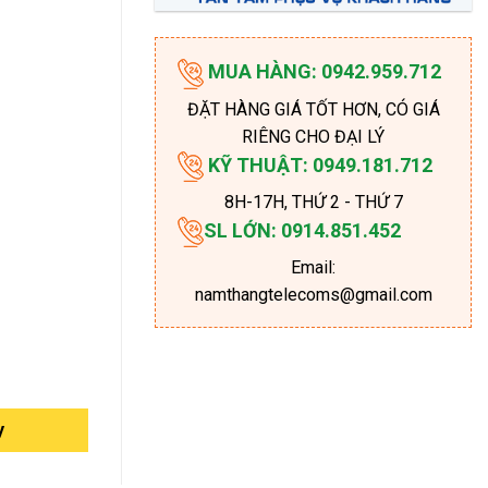
MUA HÀNG: 0942.959.712
ĐẶT HÀNG GIÁ TỐT HƠN, CÓ GIÁ
RIÊNG CHO ĐẠI LÝ
KỸ THUẬT: 0949.181.712
8H-17H
, THỨ 2 - THỨ 7
SL LỚN: 0914.851.452
Email:
namthangtelecoms@gmail.com
y