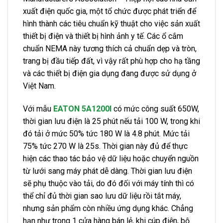
xuất điện quốc gia, một tổ chức được phát triển để
hình thành các tiêu chuẩn kỹ thuật cho việc sản xuất
thiết bị điện và thiết bị hình ảnh y tế. Các ổ cắm
chuẩn NEMA này tương thích cả chuẩn dẹp và tròn,
trang bị đầu tiếp đất, vì vậy rất phù hợp cho hạ tầng
và các thiết bị điện gia dụng đang được sử dụng ở
Việt Nam.
Với mẫu
EATON 5A1200I
có mức công suất 650W,
thời gian lưu điện là 25 phút nếu tải 100 W, trong khi
đó tải ở mức 50% tức 180 W là 4.8 phút. Mức tải
75% tức 270 W là 25s. Thời gian này đủ để thực
hiện các thao tác bảo vệ dữ liệu hoặc chuyển nguồn
từ lưới sang máy phát dễ dàng. Thời gian lưu điện
sẽ phụ thuộc vào tải, do đó đối với máy tính thì có
thể chỉ đủ thời gian sao lưu dữ liệu rồi tắt máy,
nhưng sản phẩm còn nhiều ứng dụng khác. Chẳng
hạn như trong 1 cửa hàng bán lẻ, khi cúp điện, bộ