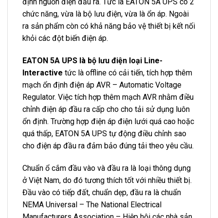
định nguồn điện đầu ra. Tức là EATON 5A UPS có 2
chức năng, vừa là bộ lưu điện, vừa là ổn áp. Ngoài
ra sản phẩm còn có khả năng bảo vệ thiết bị kết nối
khỏi các đột biến điện áp.
EATON 5A UPS là bộ lưu điện loại Line-
Interactive
tức là offline có cải tiến, tích hợp thêm
mạch ổn định điện áp AVR – Automatic Voltage
Regulator. Việc tích hợp thêm mạch AVR nhằm điều
chỉnh điện áp đầu ra cấp cho cho tải sử dụng luôn
ổn định. Trường hợp điện áp điện lưới quá cao hoặc
quá thấp, EATON 5A UPS tự động điều chỉnh sao
cho điện áp đầu ra đảm bảo đúng tải theo yêu cầu.
Chuẩn ổ cắm đầu vào và đầu ra là loại thông dụng
ở Việt Nam, do đó tương thích tốt với nhiều thiết bị.
Đầu vào có tiếp đất, chuẩn dẹp, đầu ra là chuẩn
NEMA Universal – The National Electrical
Manufacturers Association – Hiệp hội các nhà sản