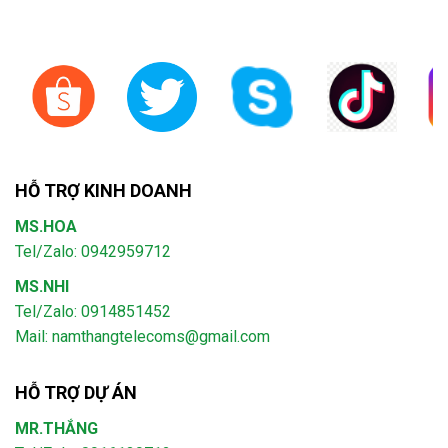
HỖ TRỢ KINH DOANH
MS.HOA
Tel/Zalo: 0942959712
MS.NHI
Tel/Zalo: 0914851452
Mail:
namthangtelecoms@gmail.com
HỖ TRỢ DỰ ÁN
MR.THẮNG