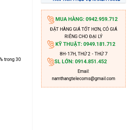
MUA HÀNG: 0942.959.712
ĐẶT HÀNG GIÁ TỐT HƠN, CÓ GIÁ
RIÊNG CHO ĐẠI LÝ
KỸ THUẬT: 0949.181.712
8H-17H
, THỨ 2 - THỨ 7
% trong 30
SL LỚN: 0914.851.452
Email:
namthangtelecoms@gmail.com