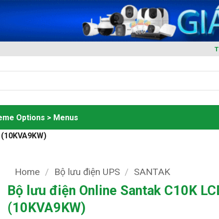
T
heme Options > Menus
D (10KVA9KW)
Home
/
Bộ lưu điện UPS
/
SANTAK
Bộ lưu điện Online Santak C10K LC
(10KVA9KW)