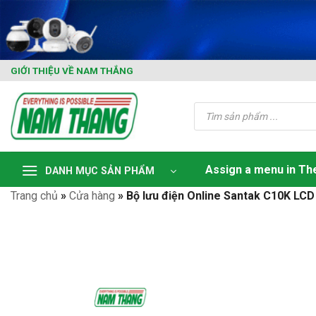
Skip
to
content
GIỚI THIỆU VỀ NAM THẮNG
Tìm
kiếm
sản
phẩm
Assign a menu in T
DANH MỤC SẢN PHẨM
Trang chủ
»
Cửa hàng
»
Bộ lưu điện Online Santak C10K LC