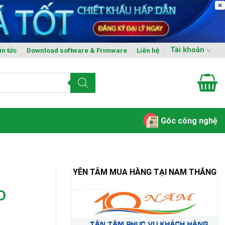
Tài khoản
in tức
Download software & Frimware
Liên hệ
Góc công nghệ
YÊN TÂM MUA HÀNG TẠI NAM THẮNG
D