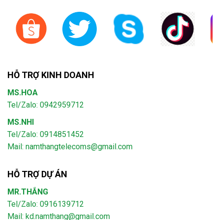
HỖ TRỢ KINH DOANH
MS.HOA
Tel/Zalo: 0942959712
MS.NHI
Tel/Zalo: 0914851452
Mail:
namthangtelecoms@gmail.com
HỖ TRỢ DỰ ÁN
MR.THẮNG
Tel/Zalo: 0916139712
Mail: kd.namthang@gmail.com