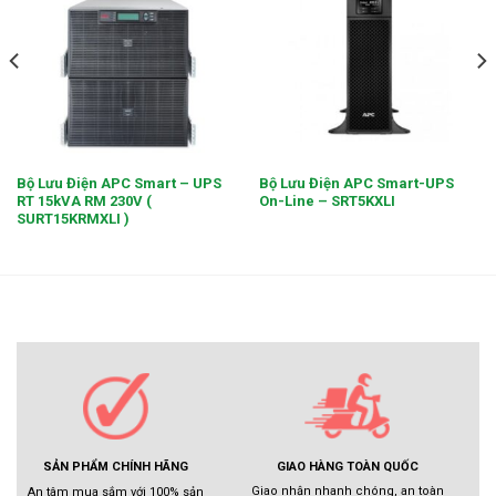
Bộ Lưu Điện APC Smart – UPS
Bộ Lưu Điện APC Smart-UPS
RT 15kVA RM 230V (
On-Line – SRT5KXLI
SURT15KRMXLI )
GIAO HÀNG TOÀN QUỐC
SẢN PHẨM CHÍNH HÃNG
Giao nhận nhanh chóng, an toàn
An tâm mua sắm với 100% sản