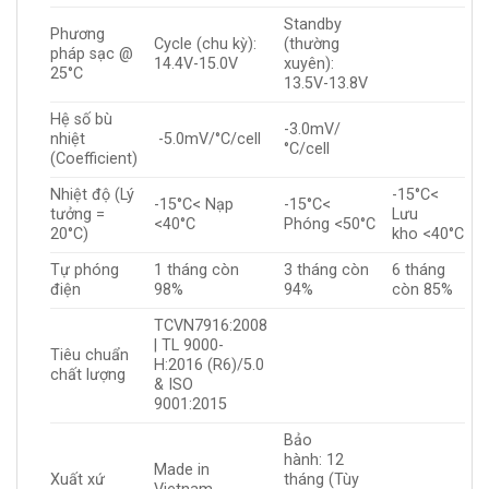
Standby
Phương
Cycle (chu kỳ):
(thường
pháp sạc @
14.4V-15.0V
xuyên):
25°C
13.5V-13.8V
Hệ số bù
-3.0mV/
nhiệt
-5.0mV/°C/cell
°C/cell
(Coefficient)
Nhiệt độ (Lý
-15°C<
-15°C< Nạp
-15°C<
tưởng =
Lưu
<40°C
Phóng <50°C
20°C)
kho <40°C
Tự phóng
1 tháng còn
3 tháng còn
6 tháng
điện
98%
94%
còn 85%
TCVN7916:2008
| TL 9000-
Tiêu chuẩn
H:2016 (R6)/5.0
chất lượng
& ISO
9001:2015
Bảo
hành: 12
Made in
Xuất xứ
tháng (Tùy