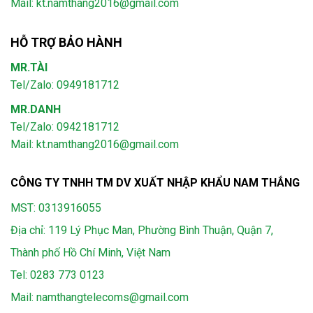
Mail: kt.namthang2016@gmail.com
HỖ TRỢ BẢO HÀNH
MR.TÀI
Tel/Zalo: 0949181712
MR.DANH
Tel/Zalo: 0942181712
Mail: kt.namthang2016@gmail.com
CÔNG TY TNHH TM DV XUẤT NHẬP KHẨU NAM THẮNG
MST: 0313916055
Địa chỉ: 119 Lý Phục Man, Phường Bình Thuận, Quận 7,
Thành phố Hồ Chí Minh, Việt Nam
Tel:
0283 773 0123
Mail:
namthangtelecoms@gmail.com