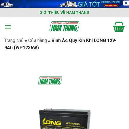
Skip
to
GIỚI THIỆU VỀ NAM THẮNG
content
Trang chủ
»
Cửa hàng
»
Bình Ắc Quy Kín Khí LONG 12V-
9Ah (WP1236W)