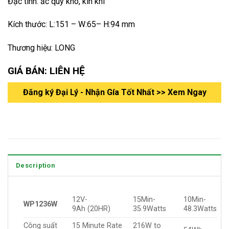
Đặc tính: ắc quy khô, kín khí
Kích thước: L:151 – W:65– H:94 mm
Thương hiệu: LONG
GIÁ BÁN: LIÊN HỆ
Đăng ký Đại Lý - Nhận Gía Tốt Nhất >> Xem Ngay
Description
12V-
15Min-
10Min-
WP1236W
9Ah (20HR)
35.9Watts
48.3Watts
Công suất
15 Minute Rate
216W to