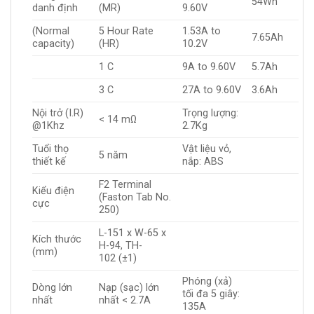
54Wh
danh định
(MR)
9.60V
(Normal
5 Hour Rate
1.53A to
7.65Ah
capacity)
(HR)
10.2V
1 C
9A to 9.60V
5.7Ah
3 C
27A to 9.60V
3.6Ah
Nội trở (I.R)
Trọng lượng:
< 14 mΩ
@1Khz
2.7Kg
Tuổi thọ
Vật liệu vỏ,
5 năm
thiết kế
nắp: ABS
F2 Terminal
Kiểu điện
(Faston Tab No.
cực
250)
L-151 x W-65 x
Kích thước
H-94, TH-
(mm)
102 (±1)
Phóng (xả)
Dòng lớn
Nạp (sạc) lớn
tối đa 5 giây:
nhất
nhất < 2.7A
135A