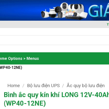
T
heme Options > Menus
 (WP40-12NE)
Home
/
Bộ lưu điện UPS
/
Ắc quy bộ lưu điện
Bình ắc quy kín khí LONG 12V-40A
(WP40-12NE)