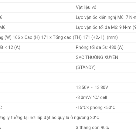
Vật liệu vỏ
M6
Lực vặn ốc kiến nghị M6: 7 N
-M6
Lực vặn ốc tối đa M6: 9 N-m 
ộng (W) 166 x Cao (H) 171 x Tổng cao (TH) 171 (+2,-1) (mm)
ất < 12 (A)
Phóng tối đa 5s: 480 (A)
SẠC THƯỜNG XUYÊN
(STANDY)
V
13.50V ~ 13.80V
-3.0mV/ °C/ cell
C
-15°C< phóng <50°C
ng lý tưởng tại nơi lắp đặt ắc quy là ở ngưỡng 20°C
%
3 tháng còn 90%