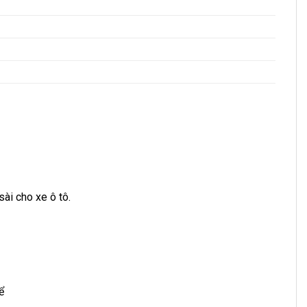
ài cho xe ô tô.
ể