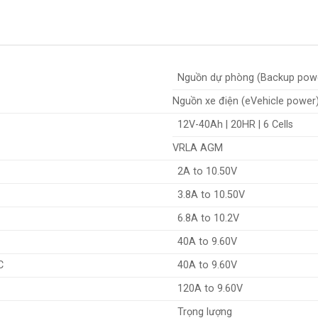
Nguồn dự phòng (Backup pow
Nguồn xe điện (eVehicle power
12V-40Ah | 20HR | 6 Cells
VRLA AGM
2A to 10.50V
3.8A to 10.50V
6.8A to 10.2V
40A to 9.60V
C
40A to 9.60V
120A to 9.60V
Trọng lượng