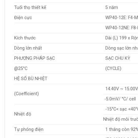
Tuổi thọ thiết kế
5 năm
Điện cực
WP40-12E: F4-
WP40-12NE: F8
Kích thước
Dài (L) 199 x R
Dòng lớn nhất
Dòng sạc lớn nh
PHƯƠNG PHÁP SẠC
SẠC CHU KỲ
@25°C
(CYCLE)
HỆ SỐ BÙ NHIỆT
14.40V ~ 15.00
(Coefficient)
-5.0mV/ °C/ cell
-15°C< sạc <40°
Nhiệt độ
Nhiệt độ môi trườ
Tự phóng điện
1 tháng còn 92