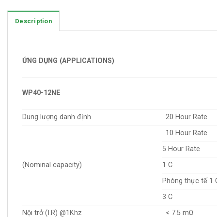
Description
ỨNG DỤNG (APPLICATIONS)
WP40-12NE
Dung lượng danh định
20 Hour Rate
10 Hour Rate
5 Hour Rate
(Nominal capacity)
1 C
Phóng thực tế 1 
3 C
Nội trở (I.R) @1Khz
< 7.5 mΩ