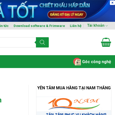
Tài khoản
in tức
Download software & Frimware
Liên hệ
Góc công nghệ
YÊN TÂM MUA HÀNG TẠI NAM THẮNG
h