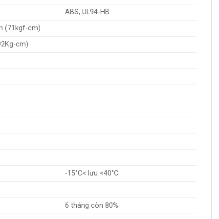
ABS, UL94-HB
-m (71kgf-cm)
(92Kg-cm)
-15°C< lưu <40°C
6 tháng còn 80%