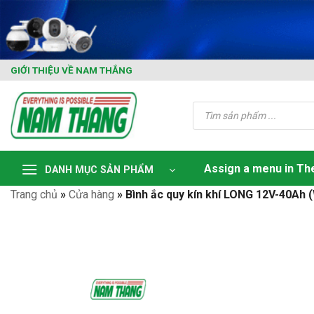
Skip
to
content
GIỚI THIỆU VỀ NAM THẮNG
Tìm
kiếm
sản
phẩm
Assign a menu in T
DANH MỤC SẢN PHẨM
Trang chủ
»
Cửa hàng
»
Bình ắc quy kín khí LONG 12V-40Ah