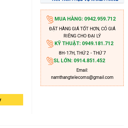
MUA HÀNG: 0942.959.712
ĐẶT HÀNG GIÁ TỐT HƠN, CÓ GIÁ
RIÊNG CHO ĐẠI LÝ
KỸ THUẬT: 0949.181.712
8H-17H
, THỨ 2 - THỨ 7
SL LỚN: 0914.851.452
Email:
namthangtelecoms@gmail.com
y