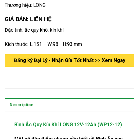
Thương hiệu: LONG
GIÁ BÁN: LIÊN HỆ
Đặc tính: ắc quy khô, kín khí
Kích thước: L:151 – W:98– H:93 mm
Đăng ký Đại Lý - Nhận Gía Tốt Nhất >> Xem Ngay
Description
Bình Ắc Quy Kín Khí LONG 12V-12Ah (WP12-12)
Một số đặc điểm chung cần biết về Bình Ắc quy