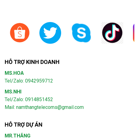
HỖ TRỢ KINH DOANH
MS.HOA
Tel/Zalo: 0942959712
MS.NHI
Tel/Zalo: 0914851452
Mail:
namthangtelecoms@gmail.com
HỖ TRỢ DỰ ÁN
MR.THẮNG