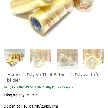
Home
/
Dây Và Thiết Bị Điện
/
Dây và thiết
bị điện
Băng keo TRONG 5F-200Y-1.9Kg (1 cây 6 cuộn)
Tổng độ dày: 50 mic
Độ bền dai: 16 lbs./in.(2,9kg/cm)