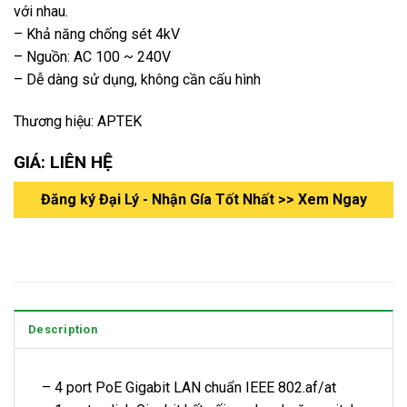
với nhau.
– Khả năng chống sét 4kV
– Nguồn: AC 100 ~ 240V
– Dễ dàng sử dụng, không cần cấu hình
Thương hiệu: APTEK
GIÁ: LIÊN HỆ
Đăng ký Đại Lý - Nhận Gía Tốt Nhất >> Xem Ngay
Description
– 4 port PoE Gigabit LAN chuẩn IEEE 802.af/at