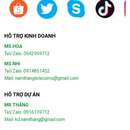
HỖ TRỢ KINH DOANH
MS.HOA
Tel/Zalo: 0942959712
MS.NHI
Tel/Zalo: 0914851452
Mail:
namthangtelecoms@gmail.com
HỖ TRỢ DỰ ÁN
MR.THẮNG
Tel/Zalo: 0916139712
Mail: kd.namthang@gmail.com