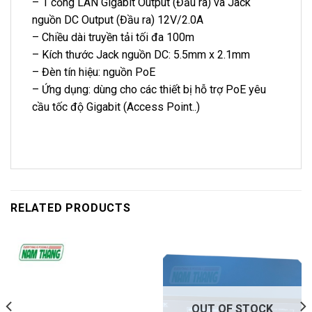
– 1 cổng LAN Gigabit Output (Đầu ra) và Jack
nguồn DC Output (Đầu ra) 12V/2.0A
– Chiều dài truyền tải tối đa 100m
– Kích thước Jack nguồn DC: 5.5mm x 2.1mm
– Đèn tín hiệu: nguồn PoE
– Ứng dụng: dùng cho các thiết bị hỗ trợ PoE yêu
cầu tốc độ Gigabit (Access Point..)
RELATED PRODUCTS
OUT OF STOCK