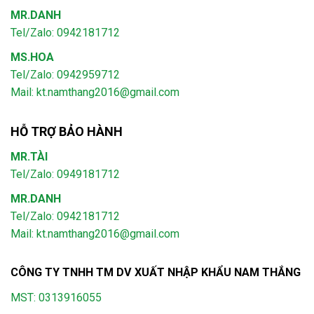
MR.DANH
Tel/Zalo: 0942181712
MS.HOA
Tel/Zalo: 0942959712
Mail: kt.namthang2016@gmail.com
HỖ TRỢ BẢO HÀNH
MR.TÀI
Tel/Zalo: 0949181712
MR.DANH
Tel/Zalo: 0942181712
Mail: kt.namthang2016@gmail.com
CÔNG TY TNHH TM DV XUẤT NHẬP KHẨU NAM THẮNG
MST: 0313916055