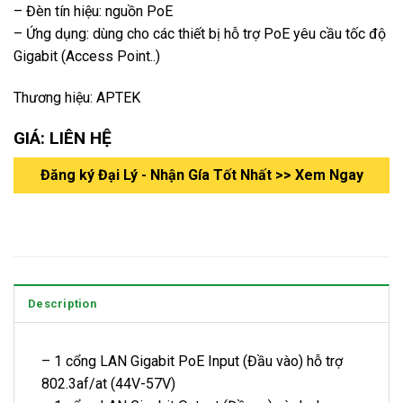
– Đèn tín hiệu: nguồn PoE
– Ứng dụng: dùng cho các thiết bị hỗ trợ PoE yêu cầu tốc độ
Gigabit (Access Point..)
Thương hiệu: APTEK
GIÁ: LIÊN HỆ
Đăng ký Đại Lý - Nhận Gía Tốt Nhất >> Xem Ngay
Description
– 1 cổng LAN Gigabit PoE Input (Đầu vào) hỗ trợ
802.3af/at (44V-57V)