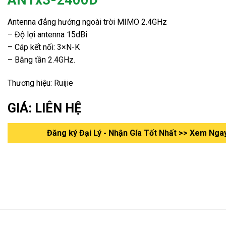
Antenna đẳng hướng ngoài trời MIMO 2.4GHz
– Độ lợi antenna 15dBi
– Cáp kết nối: 3×N­-K
– Băng tần 2.4GHz.
Thương hiệu: Ruijie
GIÁ: LIÊN HỆ
Đăng ký Đại Lý - Nhận Gía Tốt Nhất >> Xem Nga