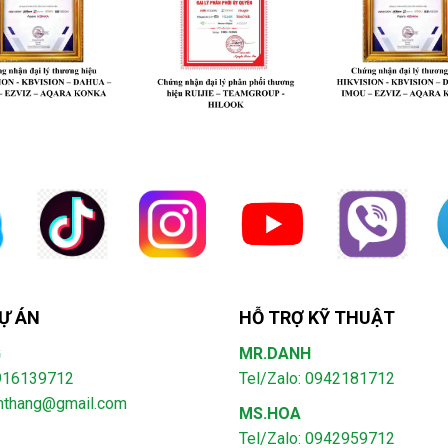
Ự ÁN
HỖ TRỢ KỸ THUẬT
G
MR.DANH
0916139712
Tel/Zalo: 0942181712
amthang@gmail.com
MS.HOA
Tel/Zalo: 0942959712