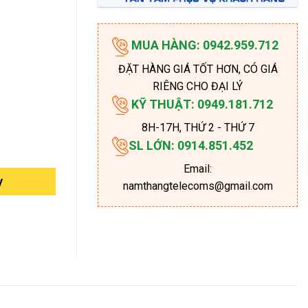
MUA HÀNG: 0942.959.712
ĐẶT HÀNG GIÁ TỐT HƠN, CÓ GIÁ
RIÊNG CHO ĐẠI LÝ
KỸ THUẬT: 0949.181.712
8H-17H
, THỨ 2 - THỨ 7
SL LỚN: 0914.851.452
Email:
y
namthangtelecoms@gmail.com