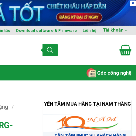
Tài khoản
in tức
Download software & Frimware
Liên hệ
Góc công nghệ
YÊN TÂM MUA HÀNG TẠI NAM THẮNG
mạng
/
 RG-