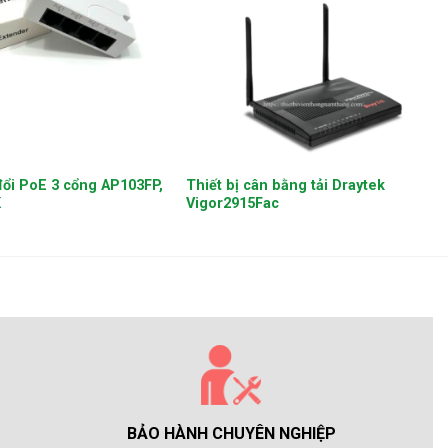
+
đổi PoE 3 cổng AP103FP,
Thiết bị cân bằng tải Draytek
K
Vigor2915Fac
BẢO HÀNH CHUYÊN NGHIỆP