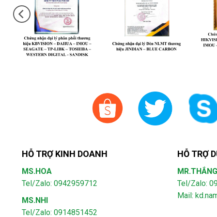
HỖ TRỢ KINH DOANH
HỖ TRỢ D
MS.HOA
MR.THẮN
Tel/Zalo: 0942959712
Tel/Zalo: 
Mail: kd.n
MS.NHI
Tel/Zalo: 0914851452