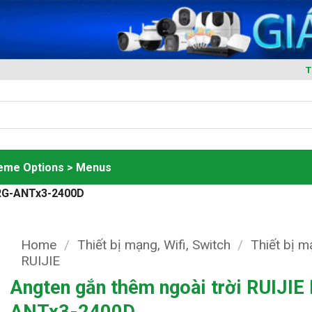
T
heme Options > Menus
 RG-ANTx3-2400D
Home
/
Thiết bị mạng, Wifi, Switch
/
Thiết bị 
RUIJIE
Angten gắn thêm ngoài trời RUIJIE
ANTx3-2400D