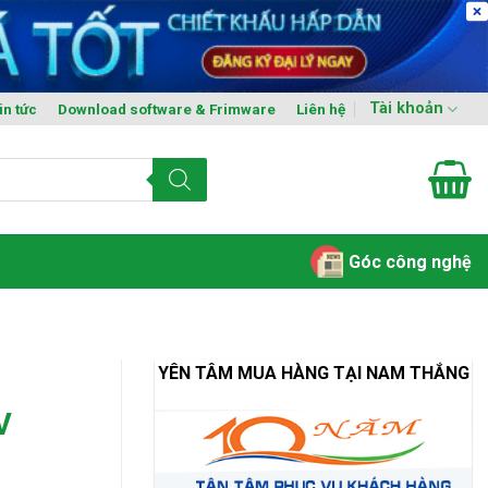
Tài khoản
in tức
Download software & Frimware
Liên hệ
Góc công nghệ
YÊN TÂM MUA HÀNG TẠI NAM THẮNG
V