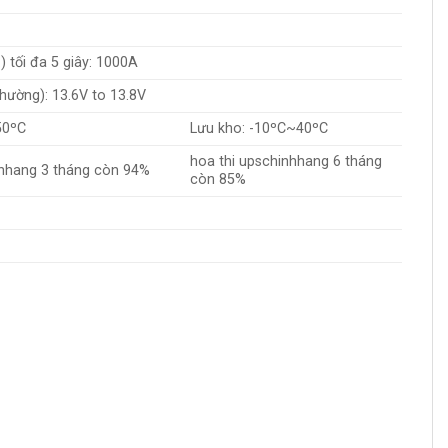
 tối đa 5 giây: 1000A
hường): 13.6V to 13.8V
50ºC
Lưu kho: -10ºC~40ºC
hoa thi upschinhhang 6 tháng
nhhang 3 tháng còn 94%
còn 85%