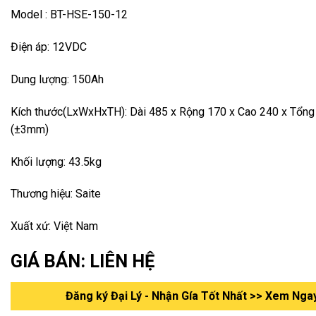
Model : BT-HSE-150-12
Điện áp: 12VDC
Dung lượng: 150Ah
Kích thước(LxWxHxTH): Dài 485 x Rộng 170 x Cao 240 x Tổng
(±3mm)
Khối lượng: 43.5kg
Thương hiệu: Saite
Xuất xứ: Việt Nam
GIÁ BÁN: LIÊN HỆ
Đăng ký Đại Lý - Nhận Gía Tốt Nhất >> Xem Nga