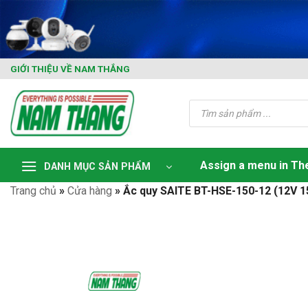
Skip
to
content
GIỚI THIỆU VỀ NAM THẮNG
Tìm
kiếm
sản
phẩm
Assign a menu in T
DANH MỤC SẢN PHẨM
Trang chủ
»
Cửa hàng
»
Ắc quy SAITE BT-HSE-150-12 (12V 