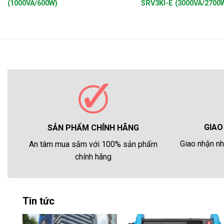
(1000VA/600W)
SRV3KI-E (3000VA/2700
GIAO
SẢN PHẨM CHÍNH HÃNG
Giao nhận nh
An tâm mua sắm với 100% sản phẩm
chính hãng
Tin tức