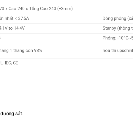
170 x Cao 240 x Tổng Cao 240 (±3mm)
ớn nhất < 37.5A
Dòng phóng (xả)
4.1V to 14.4V
Stanby (thông t
C
Phóng: -10ºC~
hhang 1 tháng còn 98%
hoa thi upschi
L; IEC; CE
 đường sắt.