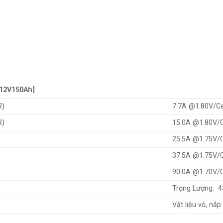
2[12V150Ah]
R)
7.7A @1.80V/Ce
R)
15.0A @1.80V/C
25.5A @1.75V/C
37.5A @1.75V/C
90.0A @1.70V/C
Trọng Lượng: 43
Vật liệu vỏ, nắp