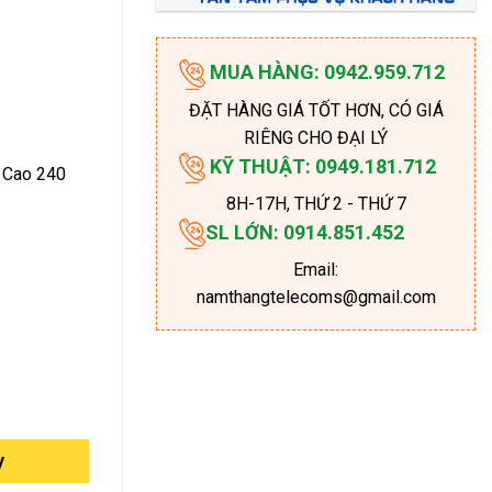
MUA HÀNG: 0942.959.712
ĐẶT HÀNG GIÁ TỐT HƠN, CÓ GIÁ
RIÊNG CHO ĐẠI LÝ
KỸ THUẬT: 0949.181.712
 Cao 240
8H-17H
, THỨ 2 - THỨ 7
SL LỚN: 0914.851.452
Email:
namthangtelecoms@gmail.com
y