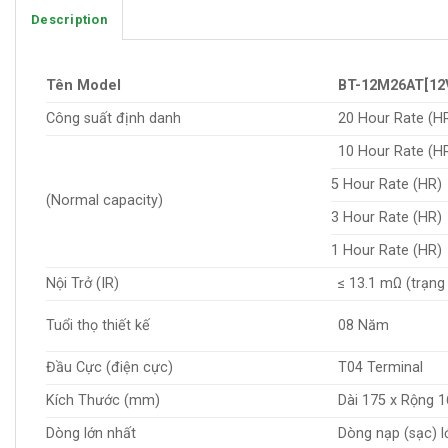
Description
Tên Model
BT-12M26AT[
Công suất định danh
20 Hour Rate (H
10 Hour Rate (H
5 Hour Rate (HR)
(Normal capacity)
3 Hour Rate (HR)
1 Hour Rate (HR)
Nội Trở (IR)
≤ 13.1 mΩ (trạng
Tuổi thọ thiết kế
08 Năm
Đầu Cực (điện cực)
T04 Terminal
Kích Thước (mm)
Dài 175 x Rộng 
Dòng lớn nhất
Dòng nạp (sạc) l