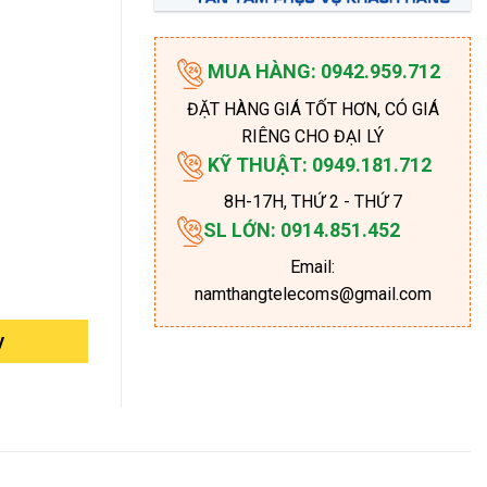
MUA HÀNG: 0942.959.712
ĐẶT HÀNG GIÁ TỐT HƠN, CÓ GIÁ
RIÊNG CHO ĐẠI LÝ
KỸ THUẬT: 0949.181.712
8H-17H
, THỨ 2 - THỨ 7
SL LỚN: 0914.851.452
Email:
namthangtelecoms@gmail.com
y