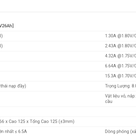
12V26Ah]
R)
1.30A @1.80V/C
R)
2.43A @1.80V/C
4.32A @1.75V/C
6.64A @1.75V/C
15.3A @1.70V/C
 thái nạp đầy)
Trọng Lượng: 8.
Vật liệu vỏ, nắ
cầu
166 x Cao 125 x Tổng Cao 125 (±3mm)
ớn nhất ≤ 6.5A
Dòng phóng (xả)