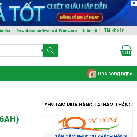
Tài khoản
in tức
Download software & Frimware
Liên hệ
Góc công nghệ
YÊN TÂM MUA HÀNG TẠI NAM THẮNG
26AH)