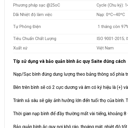
Phương pháp sạc @25oC
Cycle (Chu kỳ): 1
Dãi Nhiệt độ làm việc
Nạp: 0ºC~40ºC
Tự Phóng Điện
1 tháng còn 97
Tiêu Chuẩn Chất Lượng
ISO 9001-2015; I
Xuất xứ
Việt Nam
Típ sử dụng và bảo quản bình ắc quy Saite đúng cách
Nạp/Sạc bình đúng dung lượng theo bảng thông số phía trên
Bên trên bình sẽ có 2 cực dương và âm có ký hiệu là (+) v
Tránh xả sâu sẽ gây ảnh hưởng lớn đến tuổi thọ của bình.
Thời gian nạp bình để đầy thường mất vài tiếng, khoảng 8 
Bảo quản bình ắc quy nơi khô ráo, thoáng mát, nhiệt độ tốt