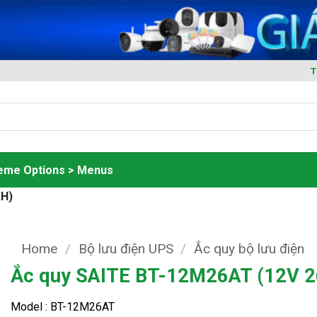
T
heme Options > Menus
AH)
Home
/
Bộ lưu điện UPS
/
Ắc quy bộ lưu điện
Ắc quy SAITE BT-12M26AT (12V 
Model : BT-12M26AT