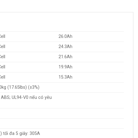
ell
26.0Ah
ell
24.3Ah
ell
21.6Ah
ell
19.9Ah
ell
15.3Ah
0kg (17.65lbs) (±3%)
p: ABS; UL94-V0 nếu có yêu
 tối đa 5 giây: 305A