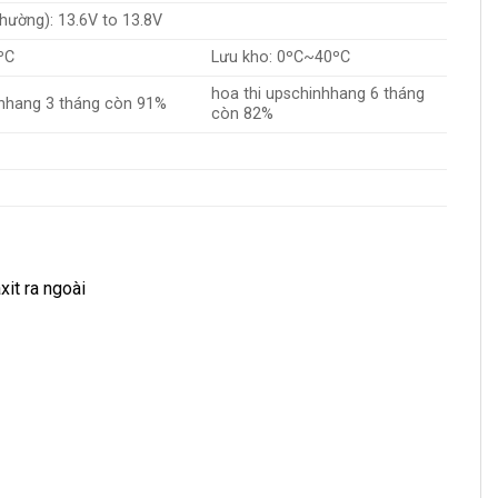
hường): 13.6V to 13.8V
ºC
Lưu kho: 0ºC~40ºC
hoa thi upschinhhang 6 tháng
nhhang 3 tháng còn 91%
còn 82%
it ra ngoài