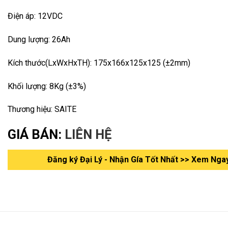
Điện áp: 12VDC
Dung lượng: 26Ah
Kích thước(LxWxHxTH): 175x166x125x125 (±2mm)
Khối lượng: 8Kg (±3%)
Thương hiệu: SAITE
GIÁ BÁN:
LIÊN HỆ
Đăng ký Đại Lý - Nhận Gía Tốt Nhất >> Xem Nga