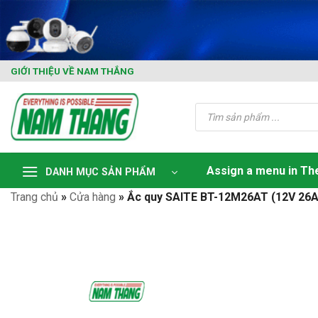
Skip
to
content
GIỚI THIỆU VỀ NAM THẮNG
Tìm
kiếm
sản
phẩm
Assign a menu in T
DANH MỤC SẢN PHẨM
Trang chủ
»
Cửa hàng
»
Ắc quy SAITE BT-12M26AT (12V 26