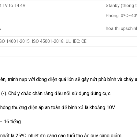
4.1V to 14.4V
Stanby (thông t
Phóng: 0ºC~40
%
hoa thi upschi
SO 14001-2015; ISO 45001-2018; UL; IEC; CE
, tránh nạp với dòng điện quá lớn sẽ gây nứt phù bình và chảy ax
à (-). Chú ý chắc chắn rằng đấu nối sử dụng đúng cực
 Thông thường điện áp an toàn để bình xả là khoảng 10V
– 16 tiếng
 nhất là 25ºC, nhiệt độ càng cao tuổi thọ ắc quy càng giảm