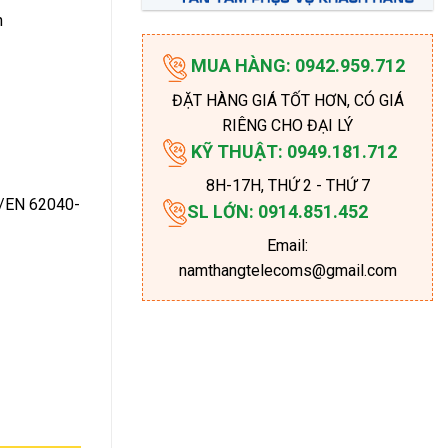
h
MUA HÀNG: 0942.959.712
ĐẶT HÀNG GIÁ TỐT HƠN, CÓ GIÁ
RIÊNG CHO ĐẠI LÝ
KỸ THUẬT: 0949.181.712
8H-17H
, THỨ 2 - THỨ 7
C/EN 62040-
SL LỚN: 0914.851.452
Email:
namthangtelecoms@gmail.com