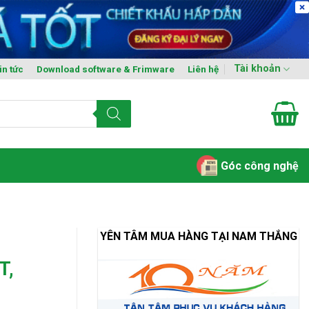
Tài khoản
in tức
Download software & Frimware
Liên hệ
Góc công nghệ
YÊN TÂM MUA HÀNG TẠI NAM THẮNG
T,