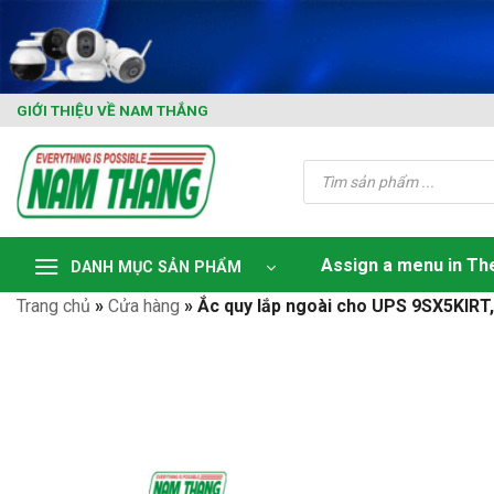
Skip
to
content
GIỚI THIỆU VỀ NAM THẮNG
Tìm
kiếm
sản
phẩm
Assign a menu in T
DANH MỤC SẢN PHẨM
Trang chủ
»
Cửa hàng
»
Ắc quy lắp ngoài cho UPS 9SX5KI