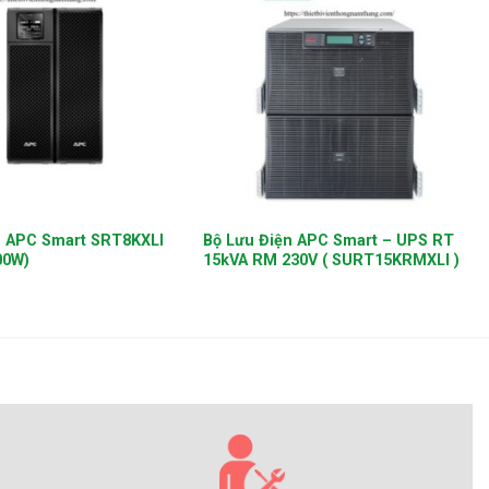
+
n APC Smart SRT8KXLI
Bộ Lưu Điện APC Smart – UPS RT
00W)
15kVA RM 230V ( SURT15KRMXLI )