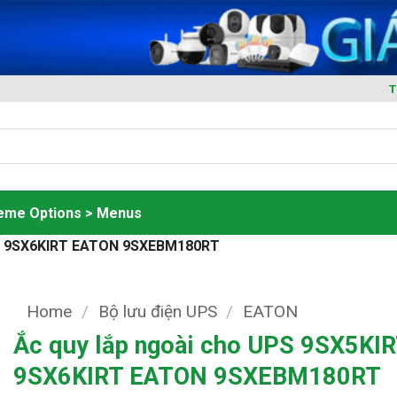
T
heme Options > Menus
RT, 9SX6KIRT EATON 9SXEBM180RT
Home
/
Bộ lưu điện UPS
/
EATON
Ắc quy lắp ngoài cho UPS 9SX5KIR
9SX6KIRT EATON 9SXEBM180RT