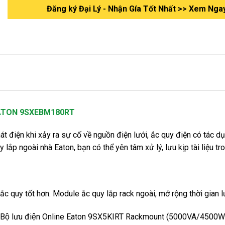
Đăng ký Đại Lý - Nhận Gía Tốt Nhất >> Xem Nga
 EATON 9SXEBM180RT
át điện khi xảy ra sự cố về nguồn điện lưới, ắc quy điện có tác d
y lắp ngoài nhà Eaton, bạn có thể yên tâm xử lý, lưu kịp tài liệu
 ắc quy tốt hơn. Module ắc quy lắp rack ngoài, mở rộng thời gian
o Bộ lưu điện Online Eaton 9SX5KIRT Rackmount (5000VA/4500W