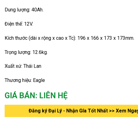
Dung lượng: 40Ah.
Điện thế: 12V.
Kích thước (dài x rộng x cao x Tc): 196 x 166 x 173 x 173mm.
Trọng lượng: 12.6kg.
Xuất xứ: Thái Lan
Thương hiệu: Eagle
GIÁ BÁN: LIÊN HỆ
Đăng ký Đại Lý - Nhận Gía Tốt Nhất >> Xem Nga