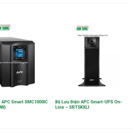
+
n APC Smart SMC1000IC
Bộ Lưu Điện APC Smart-UPS On-
0W)
Line – SRT5KXLI