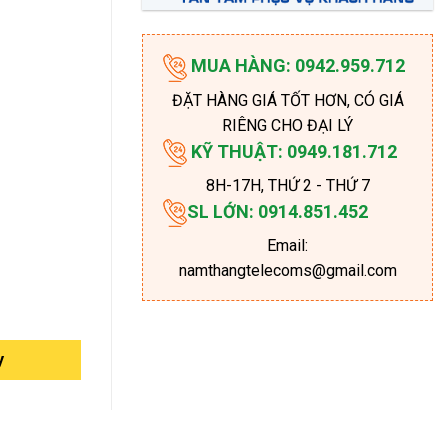
MUA HÀNG: 0942.959.712
ĐẶT HÀNG GIÁ TỐT HƠN, CÓ GIÁ
RIÊNG CHO ĐẠI LÝ
KỸ THUẬT: 0949.181.712
8H-17H
, THỨ 2 - THỨ 7
SL LỚN: 0914.851.452
Email:
namthangtelecoms@gmail.com
y