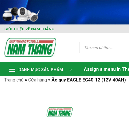
Skip
to
content
GIỚI THIỆU VỀ NAM THẮNG
Tìm
kiếm
sản
phẩm
Assign a menu in T
DANH MỤC SẢN PHẨM
Trang chủ
»
Cửa hàng
»
Ắc quy EAGLE EG40-12 (12V-40AH)