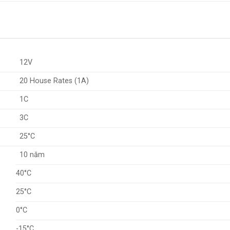
12V
20 House Rates (1A)
1C
3C
25°C
10 năm
40°C
25°C
0°C
-15°C