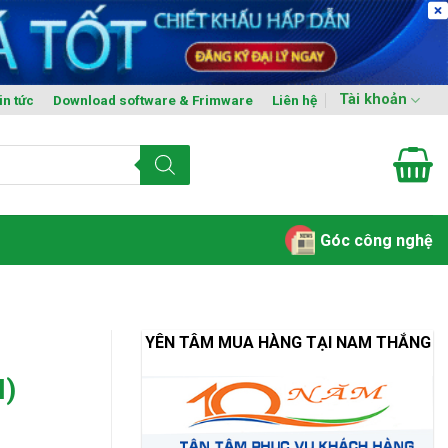
Tài khoản
in tức
Download software & Frimware
Liên hệ
Góc công nghệ
YÊN TÂM MUA HÀNG TẠI NAM THẮNG
H)