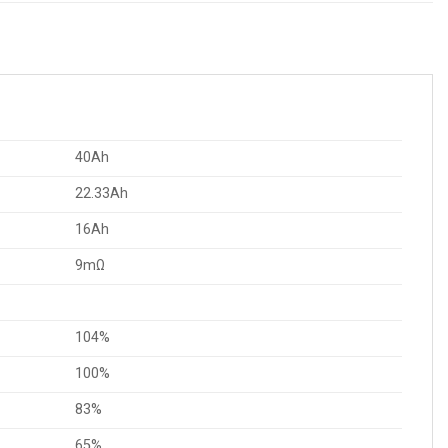
40Ah
22.33Ah
16Ah
9mΩ
104%
100%
83%
65%