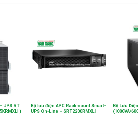
+
+
 – UPS RT
Bộ lưu điện APC Rackmount Smart-
Bộ Lưu Điệ
5KRMXLI )
UPS On-Line – SRT2200RMXLI
(1000VA/60