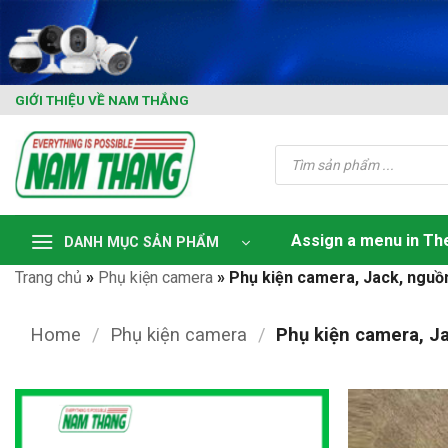
Skip
to
content
GIỚI THIỆU VỀ NAM THẮNG
Tìm
kiếm
sản
phẩm
Assign a menu in T
DANH MỤC SẢN PHẨM
Trang chủ
»
Phụ kiện camera
»
Phụ kiện camera, Jack, nguồn
Home
/
Phụ kiện camera
/
Phụ kiện camera, Ja