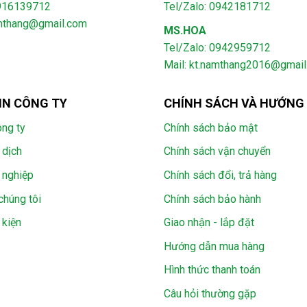
0916139712
Tel/Zalo: 0942181712
amthang@gmail.com
MS.HOA
Tel/Zalo: 0942959712
Mail: kt.namthang2016@gmai
IN CÔNG TY
CHÍNH SÁCH VÀ HƯỚNG
ông ty
Chính sách bảo mật
 dịch
Chính sách vận chuyển
 nghiệp
Chính sách đổi, trả hàng
chúng tôi
Chính sách bảo hành
 kiện
Giao nhận - lắp đặt
Hướng dẫn mua hàng
Hình thức thanh toán
Câu hỏi thường gặp