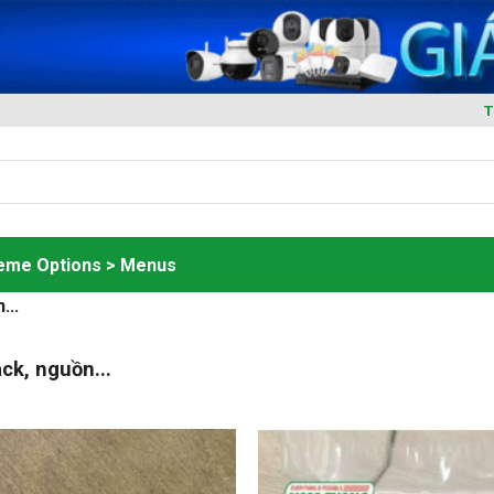
T
heme Options > Menus
...
ck, nguồn...