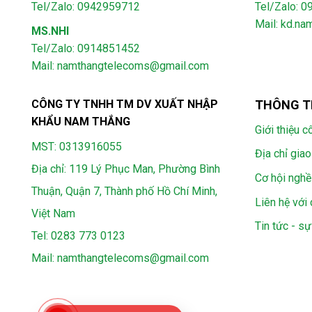
Tel/Zalo: 0942959712
Tel/Zalo: 
Mail: kd.n
MS.NHI
Tel/Zalo: 0914851452
Mail:
namthangtelecoms@gmail.com
CÔNG TY TNHH TM DV XUẤT NHẬP
THÔNG T
KHẨU NAM THẮNG
Giới thiệu c
MST: 0313916055
Địa chỉ giao
Địa chỉ: 119 Lý Phục Man, Phường Bình
Cơ hội nghề
Thuận, Quận 7, Thành phố Hồ Chí Minh,
Liên hệ với 
Việt Nam
Tin tức - sự
Tel:
0283 773 0123
Mail:
namthangtelecoms@gmail.com