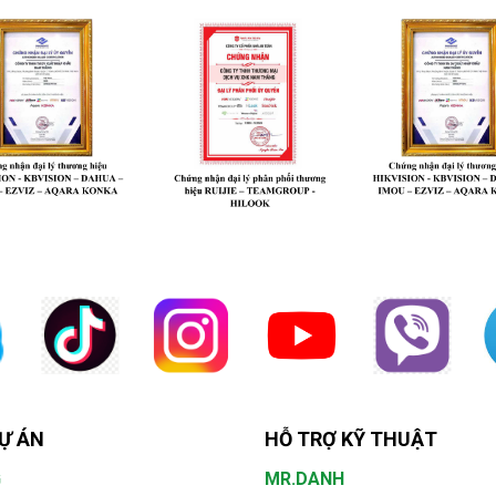
Ự ÁN
HỖ TRỢ KỸ THUẬT
G
MR.DANH