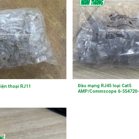
+
Đầu mạng RJ45 loại Cat5
iện thoại RJ11
AMP/Commscope 6-554720-