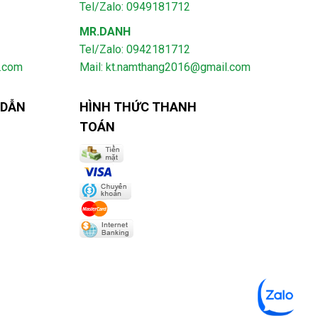
Tel/Zalo: 0949181712
MR.DANH
Tel/Zalo: 0942181712
l.com
Mail: kt.namthang2016@gmail.com
 DẪN
HÌNH THỨC THANH
TOÁN