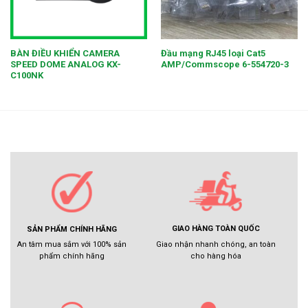
BÀN ĐIỀU KHIỂN CAMERA
Đầu mạng RJ45 loại Cat5
SPEED DOME ANALOG KX-
AMP/Commscope 6-554720-3
C100NK
GIAO HÀNG TOÀN QUỐC
SẢN PHẨM CHÍNH HÃNG
Giao nhận nhanh chóng, an toàn
An tâm mua sắm với 100% sản
cho hàng hóa
phẩm chính hãng