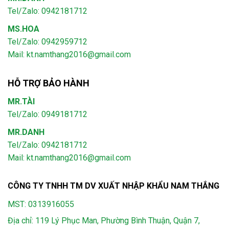
Tel/Zalo: 0942181712
MS.HOA
Tel/Zalo: 0942959712
Mail: kt.namthang2016@gmail.com
HỖ TRỢ BẢO HÀNH
MR.TÀI
Tel/Zalo: 0949181712
MR.DANH
Tel/Zalo: 0942181712
Mail: kt.namthang2016@gmail.com
CÔNG TY TNHH TM DV XUẤT NHẬP KHẨU NAM THẮNG
MST: 0313916055
Địa chỉ: 119 Lý Phục Man, Phường Bình Thuận, Quận 7,