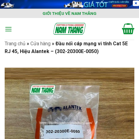
Skip
to
GIỚI THIỆU VỀ NAM THẮNG
content
Trang chủ
»
Cửa hàng
»
Đầu nối cáp mạng vi tính Cat 5E
RJ 45, Hiệu Alantek – (302-20300E-0050)