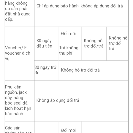
hàng không
Chỉ áp dụng bảo hành, không áp dụng đổi trả
có sẵn phải
đặt nhà cung
cấp.
Đổi mới
Không hỗ
30 ngày
Không hỗ
trợ đổi
đầu tiên
trợ đổi/trả
Voucher/ E-
Trả không
trả
voucher dịch
thu phí
vụ
30 ngày trở
Không hỗ trợ đổi trả
đi
Phụ kiện
nguồn, jack,
dây, hàng
Không áp dụng đổi trả
bóc seal đã
kích hoạt hạn
bảo hành.
Các sản
Đổi mới