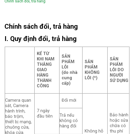
Chính sách đổi, trả hàng
Chính sách đổi, trả hàng
I. Quy định đổi, trả hàng
KỂ TỪ
SẢN
KHI NAM
SẢN
PHẨM
SẢN
THẮNG
PHẨM
LỖI
PHẨM
GIAO
LỖI DO
(do nhà
KHÔNG
HÀNG
NGƯỜI
cung
LỖI (*)
THÀNH
SỬ DỤNG
cấp)
CÔNG
Camera quan
Đổi mới
sát, Camera
7 ngày
hành trình,
Bảo hành
Trả nếu
đầu tiên
báo trộm,
hoặc sửa
không có
thiết bị mạng,
chữa có
hàng đổi
chuông cửa,
Không hỗ
thu phí
khóa cửa.