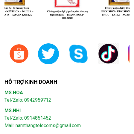
HỖ TRỢ KINH DOANH
MS.HOA
Tel/Zalo: 0942959712
MS.NHI
Tel/Zalo: 0914851452
Mail:
namthangtelecoms@gmail.com