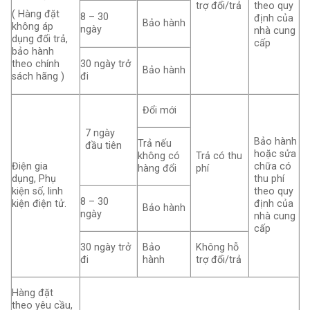
trợ đổi/trả
theo quy
( Hàng đặt
8 – 30
định của
Bảo hành
không áp
ngày
nhà cung
dụng đổi trả,
cấp
bảo hành
30 ngày trở
theo chính
Bảo hành
đi
sách hãng )
Đổi mới
7 ngày
Bảo hành
Trả nếu
đầu tiên
hoặc sửa
không có
Trả có thu
Điện gia
chữa có
hàng đổi
phí
dụng, Phụ
thu phí
kiện số, linh
theo quy
8 – 30
kiện điện tử.
định của
Bảo hành
ngày
nhà cung
cấp
30 ngày trở
Bảo
Không hỗ
đi
hành
trợ đổi/trả
Hàng đặt
theo yêu cầu,