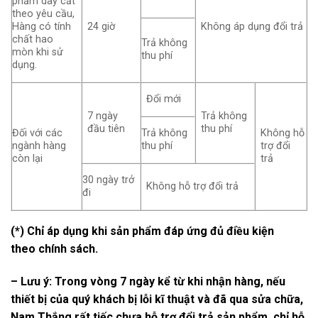
phẩm dây cắt
theo yêu cầu,
Hàng có tính
24 giờ
Không áp dụng đổi trả
chất hao
Trả không
mòn khi sử
thu phí
dụng.
Đổi mới
7 ngày
Trả không
đầu tiên
thu phí
Đối với các
Trả không
Không hỗ
ngành hàng
thu phí
trợ đổi
còn lại
trả
30 ngày trở
Không hỗ trợ đổi trả
đi
(*) Chỉ áp dụng khi sản phẩm đáp ứng đủ điều kiện
theo chính sách.
– Lưu ý: Trong vòng 7 ngày kể từ khi nhận hàng, nếu
thiết bị của quý khách bị lỗi kĩ thuật và đã qua sửa chữa,
Nam Thắng rất tiếc chưa hỗ trợ đổi trả sản phẩm, chỉ hỗ