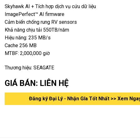
Skyhawk AI + Tích hợp dịch vụ cứu dữ liệu
ImagePerfect™ AI firmware
Cảm biến chống rung RV sensors
Khả năng chịu tải 550TB/năm
Hiệu năng: 235 MB/s
Cache 256 MB
MTBF: 2,000,000 giờ
Thương hiệu: SEAGATE
GIÁ BÁN: LIÊN HỆ
Đăng ký Đại Lý - Nhận Gía Tốt Nhất >> Xem Nga