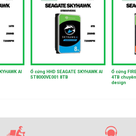
+
+
KYHAWK AI
Ổ cứng HHD SEAGATE SKYHAWK AI
Ổ cứng FI
ST8000VE001 8TB
4TB chuyên
design