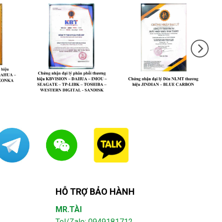
HỖ TRỢ BẢO HÀNH
MR.TÀI
Tel/Zalo: 0949181712