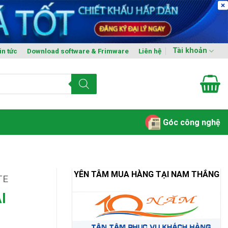
Tài khoản
in tức
Download software & Frimware
Liên hệ
Góc công nghệ
YÊN TÂM MUA HÀNG TẠI NAM THẮNG
TE
I