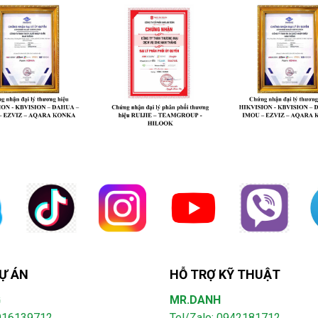
Ự ÁN
HỖ TRỢ KỸ THUẬT
G
MR.DANH
0916139712
Tel/Zalo: 0942181712