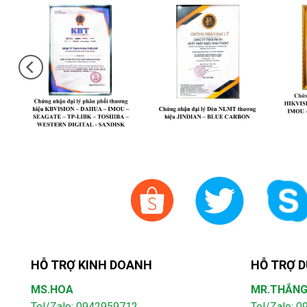
HỖ TRỢ KINH DOANH
HỖ TRỢ D
MS.HOA
MR.THẮN
Tel/Zalo: 0942959712
Tel/Zalo: 