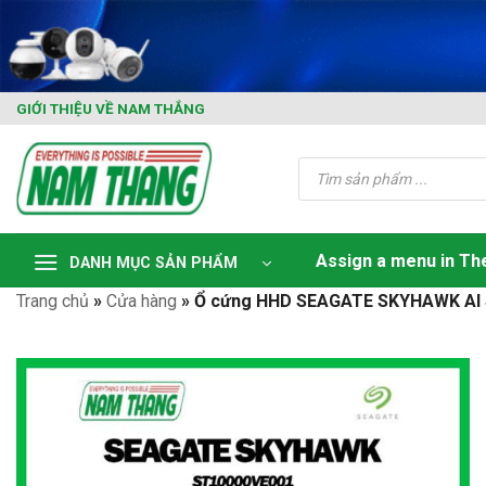
Skip
to
content
GIỚI THIỆU VỀ NAM THẮNG
Tìm
kiếm
sản
phẩm
Assign a menu in T
DANH MỤC SẢN PHẨM
Trang chủ
»
Cửa hàng
»
Ổ cứng HHD SEAGATE SKYHAWK AI