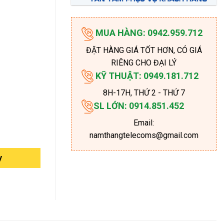
MUA HÀNG: 0942.959.712
ĐẶT HÀNG GIÁ TỐT HƠN, CÓ GIÁ
RIÊNG CHO ĐẠI LÝ
KỸ THUẬT: 0949.181.712
8H-17H
, THỨ 2 - THỨ 7
SL LỚN: 0914.851.452
Email:
namthangtelecoms@gmail.com
y