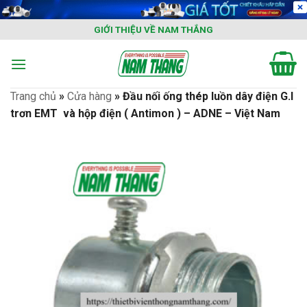
Skip
to
GIỚI THIỆU VỀ NAM THẮNG
content
Trang chủ
»
Cửa hàng
»
Đầu nối ống thép luồn dây điện G.I
trơn EMT và hộp điện ( Antimon ) – ADNE – Việt Nam