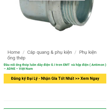
Home
/
Cáp quang & phụ kiện
/
Phụ kiện
ống thép
Đầu nối ống thép luồn dây điện G.I trơn EMT và hộp điện ( Antimon )
– ADNE – Việt Nam
Đăng ký Đại Lý - Nhận Gía Tốt Nhất >> Xem Ngay