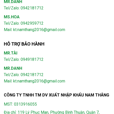
MR.DANH
Tel/Zalo: 0942181712
MS.HOA
Tel/Zalo: 0942959712
Mail: kt.namthang2016@gmail.com
HỖ TRỢ BẢO HÀNH
MR.TÀI
Tel/Zalo: 0949181712
MR.DANH
Tel/Zalo: 0942181712
Mail: kt.namthang2016@gmail.com
CÔNG TY TNHH TM DV XUẤT NHẬP KHẨU NAM THẮNG
MST: 0313916055
Địa chỉ: 119 Lý Phục Man, Phường Bình Thuận, Quận 7,